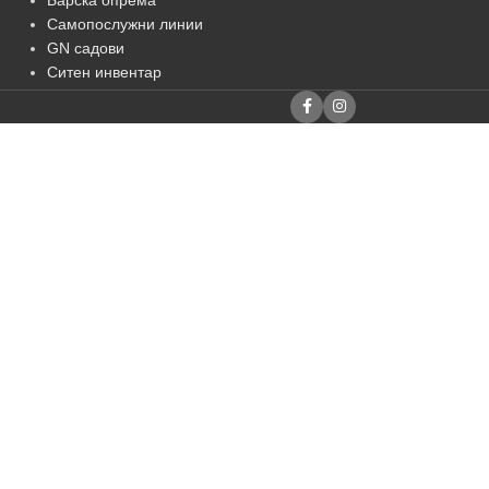
Барска опрема
Самопослужни линии
GN садови
Ситен инвентар