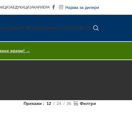
Најава за дилери
АКЦИЈА
ЕДУКАЦИЈА
КАРИЕРА
IS®
КАТАЛОГ
ПРОЕКТИРАЊЕ
УСЛУГИ
КОНТАКТ
секое време! →
ХРАНА
ПИЦА ОПРЕМА
ПЕКАРСКА ОПРЕМА
T
Прикажи
12
24
36
Филтри