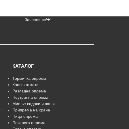
Зачлени се!
КАТАЛОГ
Термичка опрема
Конвектомати
Разладна опрема
Неутрална опрема
Миење садови и чаши
Припрема на храна
Пица опрема
Пекарска опрема