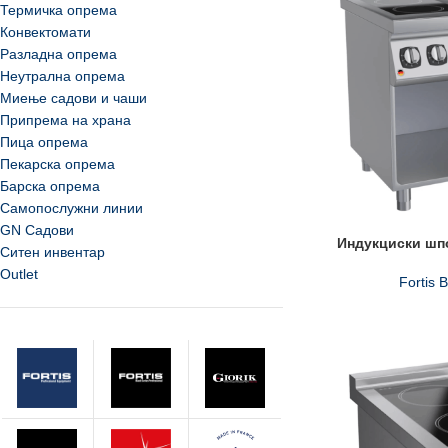
Термичка опрема
Конвектомати
Разладна опрема
Неутрална опрема
Миење садови и чаши
Припрема на храна
Пица опрема
Пекарска опрема
Барска опрема
Самопослужни линии
GN Садови
Индукциски шпо
Ситен инвентар
Outlet
Fortis 