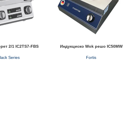
рет 2/1 IC2TS7-FBS
Индукциско Wok решо IC50MW
Black Series
Fortis