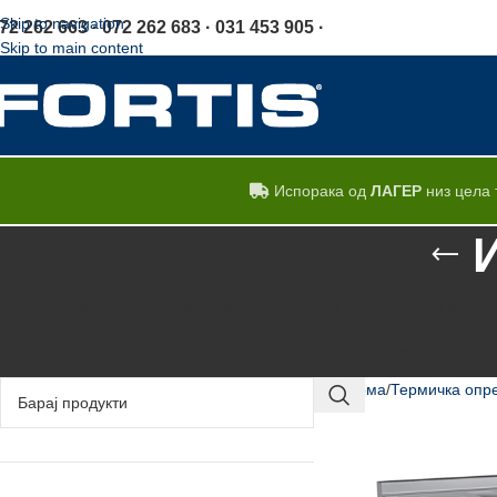
Skip to navigation
72 262 663 · 072 262 683 · 031 453 905 ·
Skip to main content
Испорака од
ЛАГЕР
низ цела 
ТЕРМИЧКА ОПРЕМА
КОНВЕКТОМАТИ
РАЗЛАДНА ОПРЕМА
БАРСКА ОПРЕМА
Дома
Термичка опр