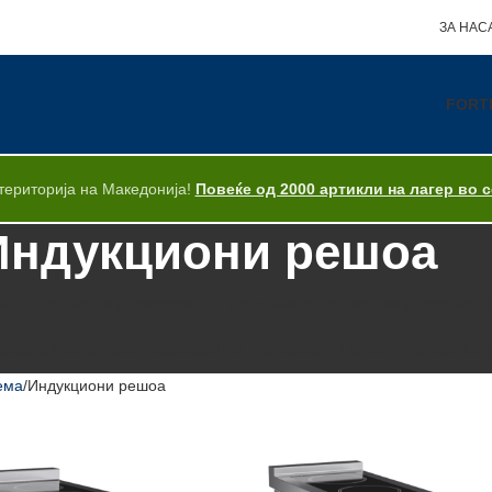
ЗА НАС
FORT
територија на Македонија!
Повеќе од 2000 артикли на лагер во 
Индукциони решоа
НЕУТРАЛНА ОПРЕМА
МИЕЊЕ САДОВИ И ЧАШИ
ПРИПРЕМА НА 
САМОПОСЛУЖНИ ЛИНИИ
GN САДОВИ
СИТЕН ИНВЕНТАР
OUTLE
ема
Индукциони решоа