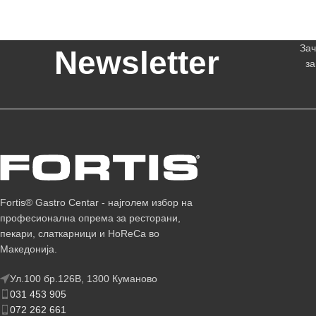
Зач
Newsletter
за
Fortis® Gastro Centar - најголем избор на
професионална опрема за ресторани,
пекари, слаткарници и HoReCa во
Македонија.
Ул.100 бр.126В, 1300 Куманово
031 453 905
072 262 661