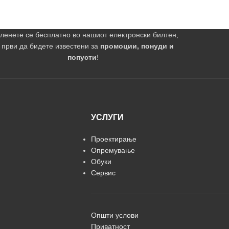
ленете се бесплатно во нашиот електронски билтен,
 први да бидете известени за
промоции, понуди и
попусти
!
УСЛУГИ
Проектирање
Опремување
Обуки
Сервис
Општи услови
Приватност