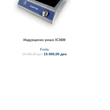
Индукциско решо IC36M
Fortis
15.400,00
ден
18.480,00
ден