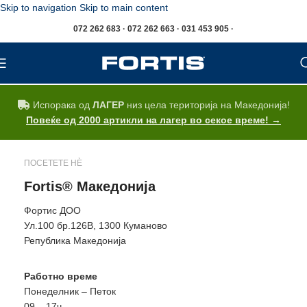
Skip to navigation
Skip to main content
072 262 683 · 072 262 663 · 031 453 905 ·
Испорака од
ЛАГЕР
низ цела територија на Македонија!
Повеќе од 2000 артикли на лагер во секое време! →
ПОСЕТЕТЕ НÈ
Fortis® Македонија
Фортис ДОО
Ул.100 бр.126В, 1300 Куманово
Република Македонија
Работно време
Понеделник – Петок
09 – 17ч.