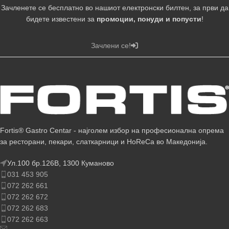
Зачленете се бесплатно во нашиот електронски билтен, за први да
бидете известени за
промоции, понуди и попусти
!
Зачлени се!
Fortis® Gastro Centar - најголем избор на професионална опрема
за ресторани, пекари, слаткарници и HoReCa во Македонија.
Ул.100 бр.126В, 1300 Куманово
031 453 905
072 262 661
072 262 672
072 262 683
072 262 663