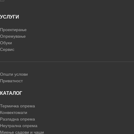
УСЛУГИ
Проектирање
Опремување
Обуки
Сервис
Општи услови
Приватност
КАТАЛОГ
Термичка опрема
Конвектомати
Разладна опрема
Неутрална опрема
Миење садови и чаши