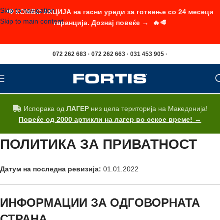
Skip to navigation
📢 КОМБО АКЦИЈА на гасни уреди за готвење со 24 месеци
Skip to main content
гаранција. Дознај повеќе → 🔥🥩
072 262 683 · 072 262 663 · 031 453 905 ·
Испорака од
ЛАГЕР
низ цела територија на Македонија!
Повеќе од 2000 артикли на лагер во секое време! →
ПОЛИТИКА ЗА ПРИВАТНОСТ
Датум на последна ревизија:
01.01.2022
ИНФОРМАЦИИ ЗА ОДГОВОРНАТА
СТРАНА