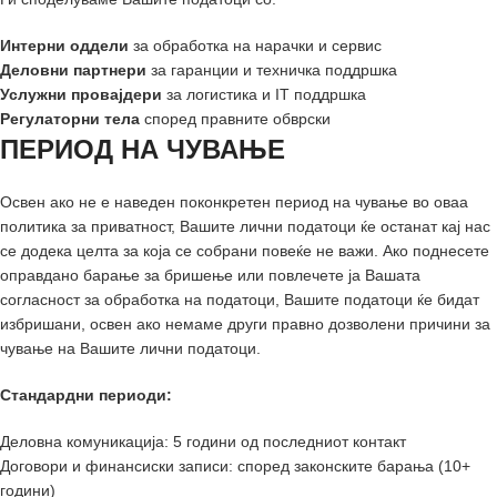
Интерни оддели
за обработка на нарачки и сервис
Деловни партнери
за гаранции и техничка поддршка
Услужни провајдери
за логистика и IT поддршка
Регулаторни тела
според правните обврски
ПЕРИОД НА ЧУВАЊЕ
Освен ако не е наведен поконкретен период на чување во оваа
политика за приватност, Вашите лични податоци ќе останат кај нас
се додека целта за која се собрани повеќе не важи. Ако поднесете
оправдано барање за бришење или повлечете ја Вашата
согласност за обработка на податоци, Вашите податоци ќе бидат
избришани, освен ако немаме други правно дозволени причини за
чување на Вашите лични податоци.
Стандардни периоди:
Деловна комуникација: 5 години од последниот контакт
Договори и финансиски записи: според законските барања (10+
години)