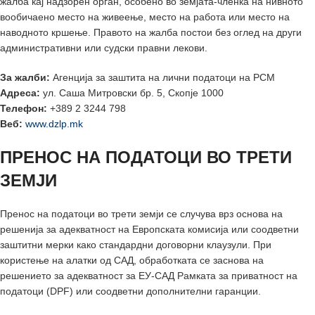
жалба кај надзорен орган, особено во земјата-членка на нивното
вообичаено место на живеење, место на работа или место на
наводното кршење. Правото на жалба постои без оглед на други
административни или судски правни лекови.
За жалби:
Агенција за заштита на лични податоци на РСМ
Адреса:
ул. Саша Митровски бр. 5, Скопје 1000
Телефон:
+389 2 3244 798
Веб:
www.dzlp.mk
ПРЕНОС НА ПОДАТОЦИ ВО ТРЕТИ
ЗЕМЈИ
Пренос на податоци во трети земји се случува врз основа на
решенија за адекватност на Европската комисија или соодветни
заштитни мерки како стандардни договорни клаузули. При
користење на алатки од САД, обработката се заснова на
решението за адекватност за ЕУ-САД Рамката за приватност на
податоци (DPF) или соодветни дополнителни гаранции.