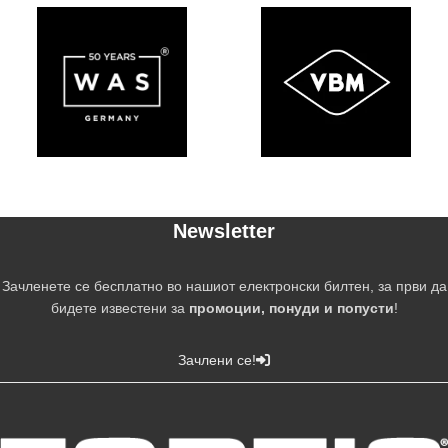
Newsletter
Зачленете се бесплатно во нашиот електронски билтен, за први да
бидете известени за
промоции, понуди и попусти
!
Зачлени се!