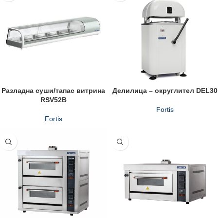
Разладна суши/тапас витрина
Делилицa – округлител DEL30
RSV52B
Fortis
Fortis