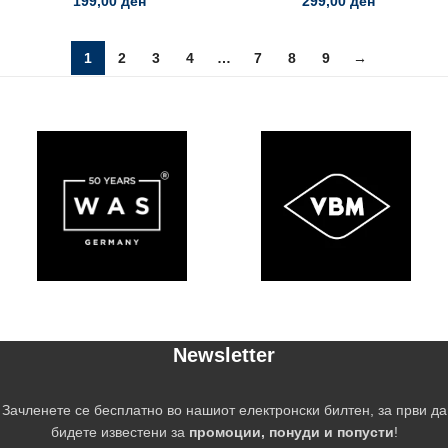
199,00
ден
299,00
ден
1
2
3
4
…
7
8
9
→
Newsletter
Зачленете се бесплатно во нашиот електронски билтен, за први да
бидете известени за
промоции, понуди и попусти
!