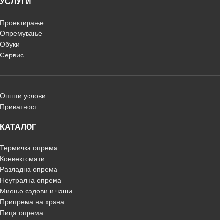
УСЛУГИ
Проектирање
Опремување
Обуки
Сервис
Општи услови
Приватност
КАТАЛОГ
Термичка опрема
Конвектомати
Разладна опрема
Неутрална опрема
Миење садови и чаши
Припрема на храна
Пица опрема