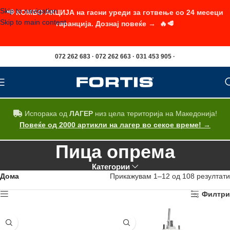
Skip to navigation
📢 КОМБО АКЦИЈА на гасни уреди за готвење со 24 месеци
Skip to main content
гаранција. Дознај повеќе → 🔥🥩
072 262 683 · 072 262 663 · 031 453 905 ·
Испорака од
ЛАГЕР
низ цела територија на Македонија!
Повеќе од 2000 артикли на лагер во секое време! →
Пица опрема
Категории
Дома
Прикажувам 1–12 од 108 резултати
Филтри