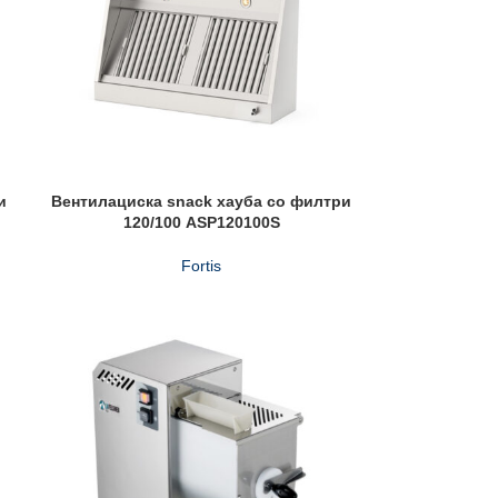
и
Вентилациска snack хауба со филтри
120/100 ASP120100S
Fortis