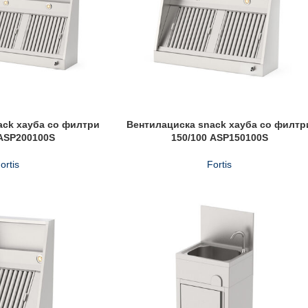
ack хауба со филтри
Вентилациска snack хауба со филтр
 ASP200100S
150/100 ASP150100S
ortis
Fortis