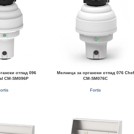
гански отпад 096
Мелница за органски отпад 076 Che
nal CM-SM096P
CM-SM076C
ortis
Fortis