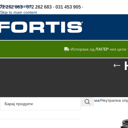
Skip to navigation
72 262 663 · 072 262 683 · 031 453 905 ·
Skip to main content
Испорака од
ЛАГЕР
низ цела 
ТЕРМИЧКА ОПРЕМА
КОНВЕКТОМАТИ
РАЗЛАДНА ОПРЕМА
БАРСКА ОПРЕМА
Дома
Неутрална оп