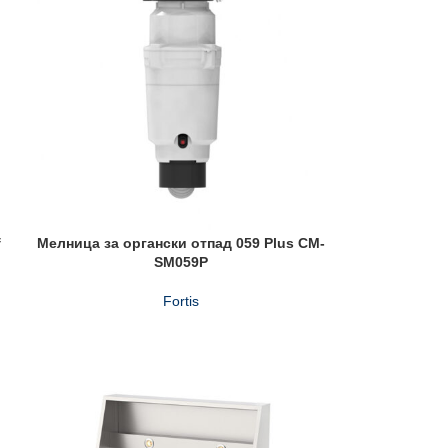
f
Мелница за органски отпад 059 Plus CM-
SM059P
Fortis