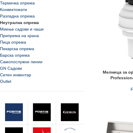
Термичка опрема
Конвектомати
Разладна опрема
Неутрална опрема
Миење садови и чаши
Припрема на храна
Пица опрема
Пекарска опрема
Барска опрема
Самопослужни линии
GN Садови
Мелница за ор
Ситен инвентар
Professio
Outlet
F