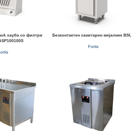
ack хауба со филтри
Безконтактен санитарен мијалник BS
 ASP100100S
Fortis
ortis