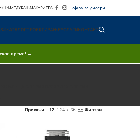
Најава за дилери
АКЦИЈА
ЕДУКАЦИЈА
КАРИЕРА
IS®
КАТАЛОГ
ПРОЕКТИРАЊЕ
УСЛУГИ
КОНТАКТ
секое време! →
ХРАНА
ПИЦА ОПРЕМА
ПЕКАРСКА ОПРЕМА
T
Прикажи
12
24
36
Филтри