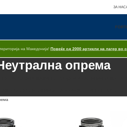
ЗА НАС
FORT
територија на Македонија!
Повеќе од 2000 артикли на лагер во 
Неутрална опрема
НЕУТРАЛНА ОПРЕМА
МИЕЊЕ САДОВИ И ЧАШИ
ПРИПРЕМА НА 
САМОПОСЛУЖНИ ЛИНИИ
GN САДОВИ
СИТЕН ИНВЕНТАР
OUTLE
рема