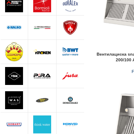
Вентилациска sn
200/100
F