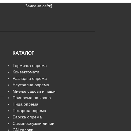
Зачлени се!
КАТАЛОГ
Термичка опрема
Конвектомати
Разладна опрема
Неутрална опрема
Миење садови и чаши
Припрема на храна
Пица опрема
Пекарска опрема
Барска опрема
Самопослужни линии
GN садови