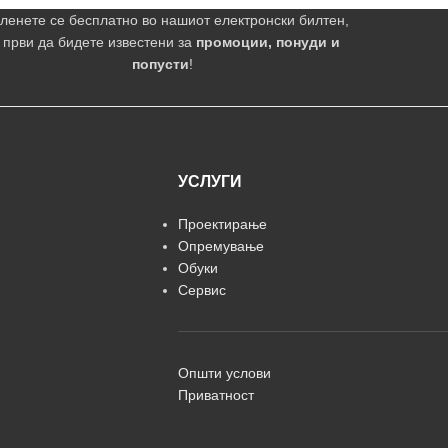
ленете се бесплатно во нашиот електронски билтен,
 први да бидете известени за
промоции, понуди и
попусти
!
УСЛУГИ
Проектирање
Опремување
Обуки
Сервис
Општи услови
Приватност