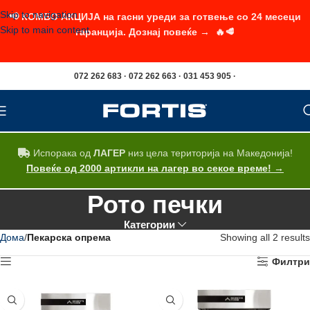
Skip to navigation
📢 КОМБО АКЦИЈА на гасни уреди за готвење со 24 месеци
Skip to main content
гаранција. Дознај повеќе → 🔥🥩
072 262 683 · 072 262 663 · 031 453 905 ·
Испорака од
ЛАГЕР
низ цела територија на Македонија!
Повеќе од 2000 артикли на лагер во секое време! →
Рото печки
Категории
Дома
Пекарска опрема
Showing all 2 results
Филтри