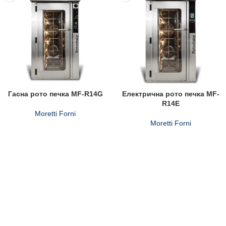
Гасна рото печка MF-R14G
Електрична рото печка MF-
R14E
Moretti Forni
Moretti Forni