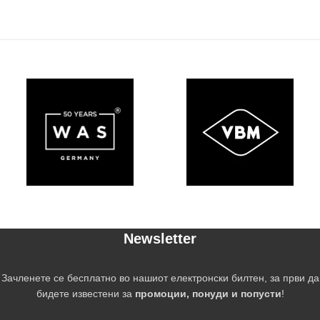
Newsletter
Зачленете се бесплатно во нашиот електронски билтен, за први да
бидете известени за
промоции, понуди и попусти
!