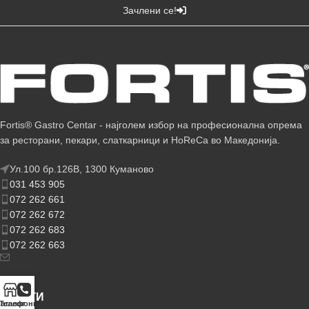
Зачлени се!
Fortis® Gastro Centar - најголем избор на професионална опрема
за ресторани, пекари, слаткарници и HoReCa во Македонија.
Ул.100 бр.126В, 1300 Куманово
031 453 905
072 262 661
072 262 672
072 262 683
072 262 663
УСЛУГИ
аталог
Телефонирај