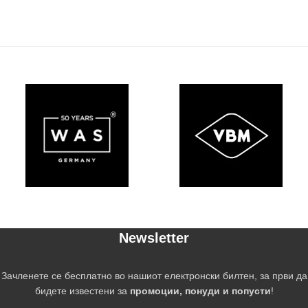
Newsletter
Зачленете се бесплатно во нашиот електронски билтен, за први да
бидете известени за
промоции, понуди и попусти
!