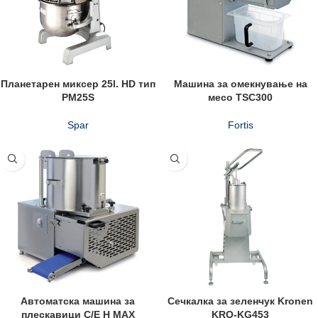
Планетарен миксер 25l. HD тип
Машина за омекнување на
PM25S
месо TSC300
Spar
Fortis
Aвтоматска машина за
Сечкалка за зеленчук Kronen
плескавици C/E H MAX
KRO-KG453