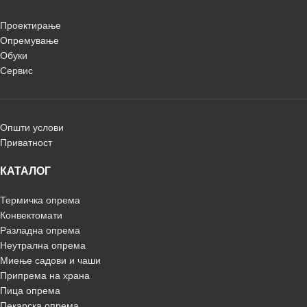
Проектирање
Опремување
Обуки
Сервис
Општи услови
Приватност
КАТАЛОГ
Термичка опрема
Конвектомати
Разладна опрема
Неутрална опрема
Миење садови и чаши
Припрема на храна
Пица опрема
Пекарска опрема