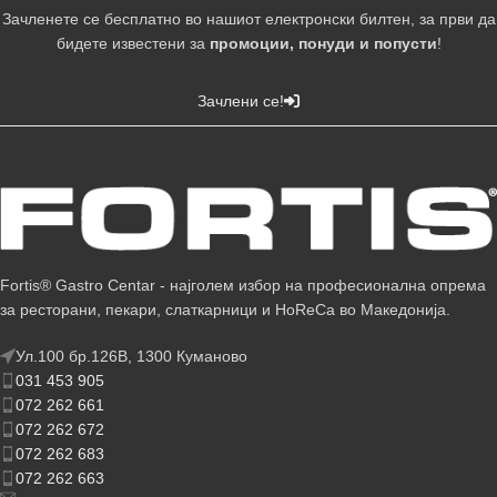
Зачленете се бесплатно во нашиот електронски билтен, за први да
бидете известени за
промоции, понуди и попусти
!
Зачлени се!
Fortis® Gastro Centar - најголем избор на професионална опрема
за ресторани, пекари, слаткарници и HoReCa во Македонија.
Ул.100 бр.126В, 1300 Куманово
031 453 905
072 262 661
072 262 672
072 262 683
072 262 663