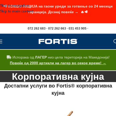
Skip to navigation
📢 КОМБО АКЦИЈА на гасни уреди за готвење со 24 месеци
Skip to main content
гаранција. Дознај повеќе → 🔥🥩
072 262 683 · 072 262 663 · 031 453 905 ·
Испорака од
ЛАГЕР
низ цела територија на Македонија!
Повеќе од 2000 артикли на лагер во секое време! →
Корпоративна кујна
Достапни услуги во Fortis® корпоративна
кујна