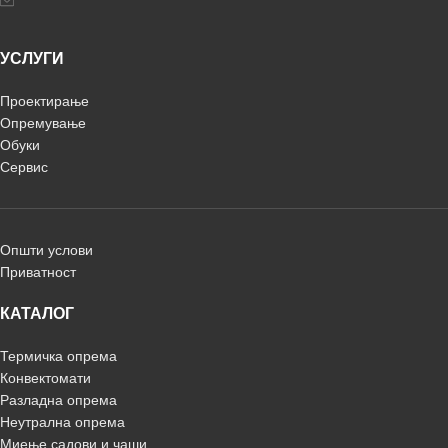
УСЛУГИ
Проектирање
Опремување
Обуки
Сервис
Општи услови
Приватност
КАТАЛОГ
Термичка опрема
Конвектомати
Разладна опрема
Неутрална опрема
Миење садови и чаши