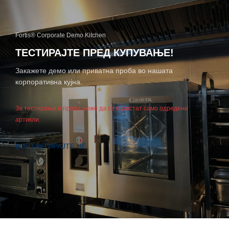
Fortis® Corporate Demo Kitchen
ТЕСТИРАЈТЕ ПРЕД КУПУВАЊЕ!
Закажете демо или приватна проба во нашата
корпоративна кујна.
За тестирање и проба може да се користат само одредени
артикли.
КОНТАКТИРАЈТЕ НÈ