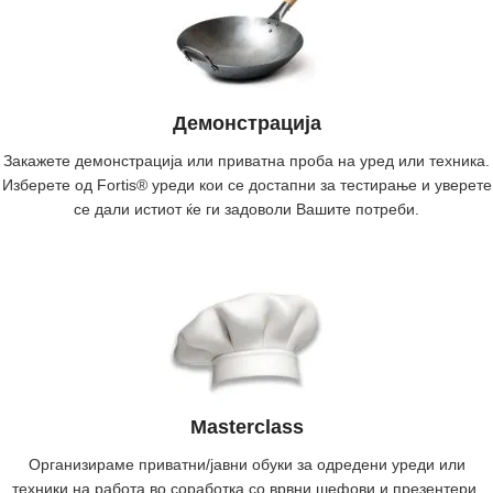
Демонстрација
Закажете демонстрација или приватна проба на уред или техника.
Изберете од Fortis® уреди кои се достапни за тестирање и уверете
се дали истиот ќе ги задоволи Вашите потреби.
Masterclass
Организираме приватни/јавни обуки за одредени уреди или
техники на работа во соработка со врвни шефови и презентери.