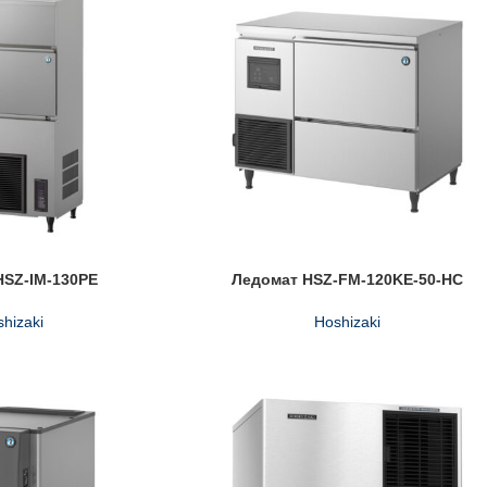
HSZ-IM-130PE
Ледомат HSZ-FM-120KE-50-HC
hizaki
Hoshizaki