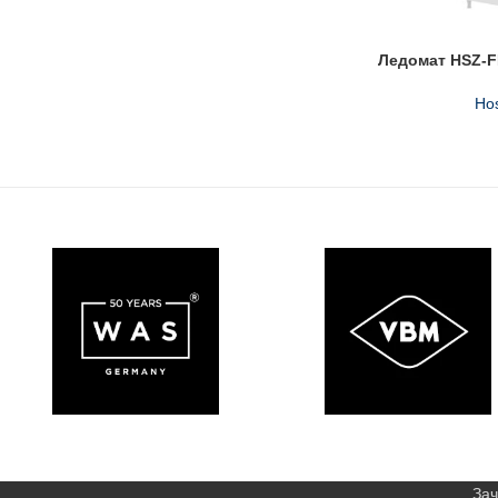
Ледомат HSZ-
Hos
Зач