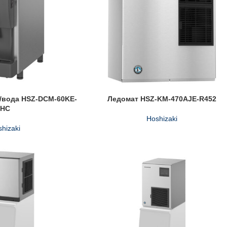
з/вода HSZ-DCM-60KE-
Ледомат HSZ-KM-470AJE-R452
HC
Hoshizaki
hizaki