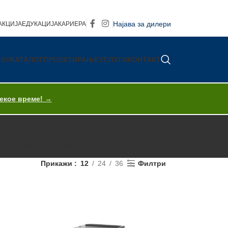
Најава за дилери
АКЦИЈА
ЕДУКАЦИЈА
КАРИЕРА
IS®
КАТАЛОГ
ПРОЕКТИРАЊЕ
УСЛУГИ
КОНТАКТ
секое време! →
ХРАНА
ПИЦА ОПРЕМА
ПЕКАРСКА ОПРЕМА
T
Прикажи
12
24
36
Филтри