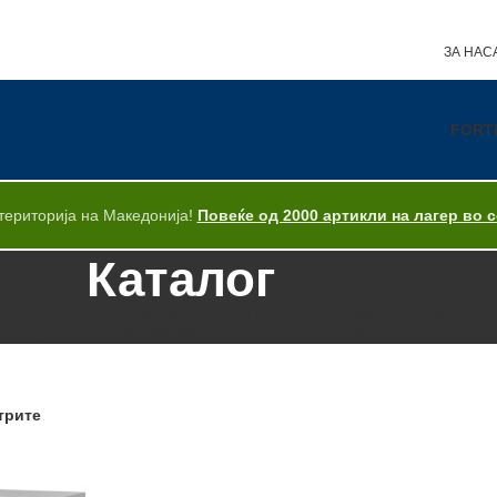
ЗА НАС
FORT
територија на Македонија!
Повеќе од 2000 артикли на лагер во 
Каталог
НЕУТРАЛНА ОПРЕМА
МИЕЊЕ САДОВИ И ЧАШИ
ПРИПРЕМА НА 
САМОПОСЛУЖНИ ЛИНИИ
GN САДОВИ
СИТЕН ИНВЕНТАР
OUTLE
трите