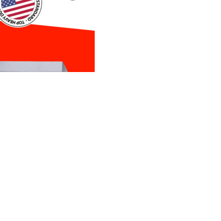
сни уреди за готвење со 24 месеци гаранција. Дознај повеќе 