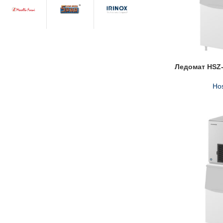
Ледомат HSZ
Hos