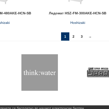
FM-480AKE-HCN-SB
Ледомат HSZ-FM-300AKE-HCN-SB
hizaki
Hoshizaki
1
2
3
→
ленете се бесплатно во нашиот електронски билтен,