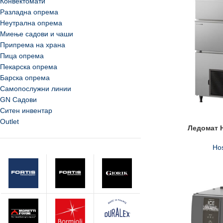
Конвектомати
Разладна опрема
Неутрална опрема
Миење садови и чаши
Припрема на храна
Пица опрема
Пекарска опрема
Барска опрема
Самопослужни линии
GN Садови
Ситен инвентар
Outlet
Ледомат 
Hos