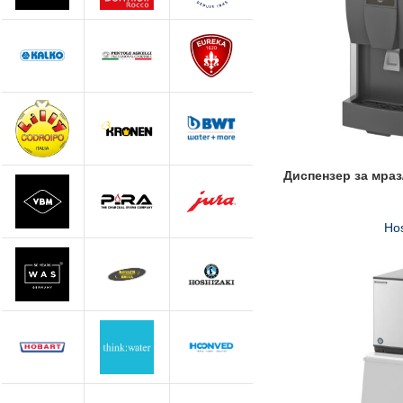
Диспензер за мра
Hos