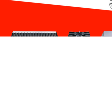
📢 КОМБО АКЦИЈА на га