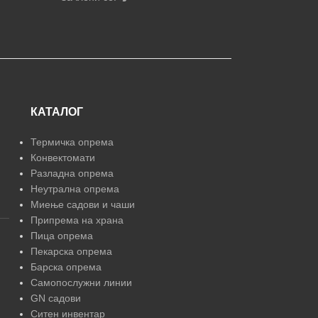
КАТАЛОГ
Термичка опрема
Конвектомати
Разладна опрема
Неутрална опрема
Миење садови и чаши
Припрема на храна
Пица опрема
Пекарска опрема
Барска опрема
Самопослужни линии
GN садови
Ситен инвентар