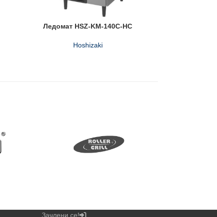
Ледомат HSZ-KM-140C-HC
Hoshizaki
Зачлени се!