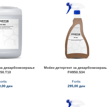
 за декарбонизирање
Моќен детергент за декарбонизирањ
50.T10
FH950.S34
ortis
Fortis
0,00
ден
295,00
ден