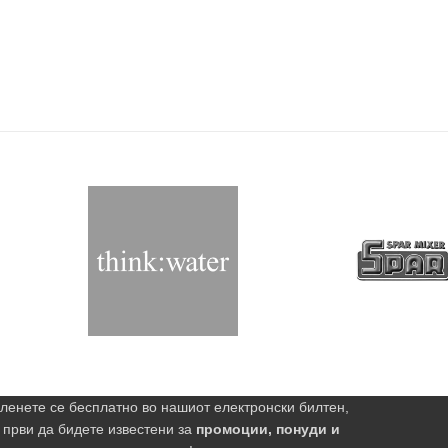
ленете се бесплатно во нашиот електронски билтен,
 први да бидете известени за
промоции, понуди и