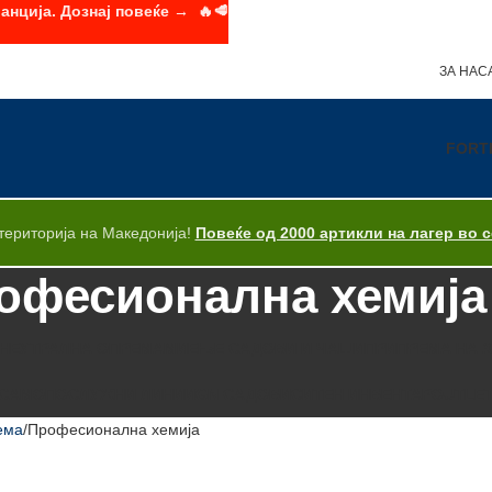
анција. Дознај повеќе → 🔥🥩
ЗА НАС
FORT
територија на Македонија!
Повеќе од 2000 артикли на лагер во 
офесионална хемија
НЕУТРАЛНА ОПРЕМА
МИЕЊЕ САДОВИ И ЧАШИ
ПРИПРЕМА НА 
САМОПОСЛУЖНИ ЛИНИИ
GN САДОВИ
СИТЕН ИНВЕНТАР
OUTLE
ема
Професионална хемија