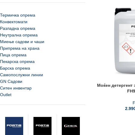
Термичка опрема
Конвектомати
Разладна опрема
Неутрална опрема
Миење садови и чаши
Припрема на храна
Пица опрема
Пекарска опрема
Барска опрема
Самопослужни линии
GN Садови
Моќен детергент
Ситен инвентар
FH9
Outlet
F
2.99