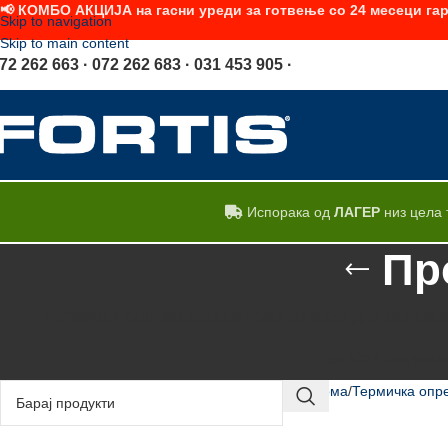
📢 КОМБО АКЦИЈА на гасни уреди за готвење со 24 месеци гар
Skip to navigation
Skip to main content
72 262 663 · 072 262 683 · 031 453 905 ·
Испорака од
ЛАГЕР
низ цела 
Пр
ТЕРМИЧКА ОПРЕМА
КОНВЕКТОМАТИ
РАЗЛАДНА ОПРЕМА
БАРСКА ОПРЕМА
Дома
Термичка опр