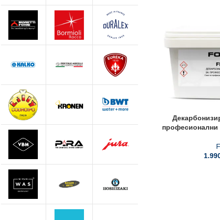
Декарбонизир
професионални 
F
1.99