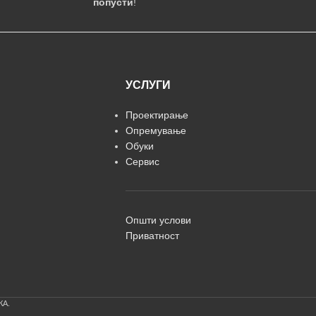
попусти
!
УСЛУГИ
Проектирање
Опремување
Обуки
Сервис
Општи услови
Приватност
КА.