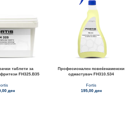
ачки таблети за
Професионален повеќенаменски
фритези FH325.B35
одмастувач FH310.S34
ortis
Fortis
0,00
ден
195,00
ден