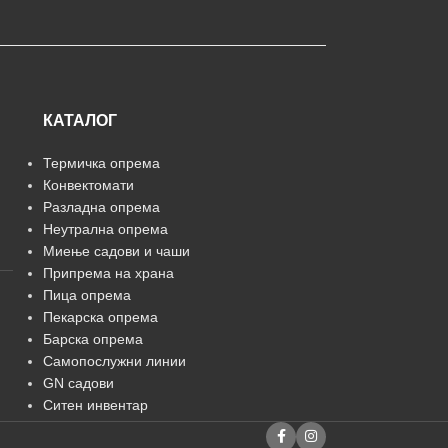
КАТАЛОГ
Термичка опрема
Конвектомати
Разладна опрема
Неутрална опрема
Миење садови и чаши
Припрема на храна
Пица опрема
Пекарска опрема
Барска опрема
Самопослужни линии
GN садови
Ситен инвентар