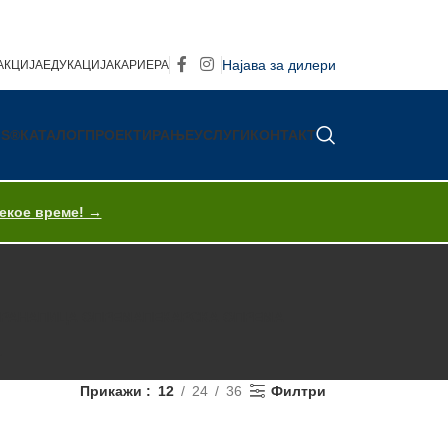
Најава за дилери
АКЦИЈА
ЕДУКАЦИЈА
КАРИЕРА
IS®
КАТАЛОГ
ПРОЕКТИРАЊЕ
УСЛУГИ
КОНТАКТ
секое време! →
ХРАНА
ПИЦА ОПРЕМА
ПЕКАРСКА ОПРЕМА
T
Прикажи
12
24
36
Филтри