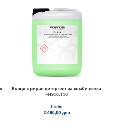
е
Концентриран детергент за комби печки
FH910.T10
Fortis
2.490,00
ден