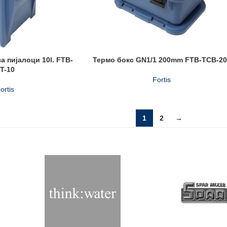
а пијалоци 10l. FTB-
Термо бокс GN1/1 200mm FTB-TCB-20
T-10
Fortis
ortis
1
2
→