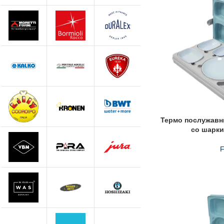
Термо послужавни
со шарки
F