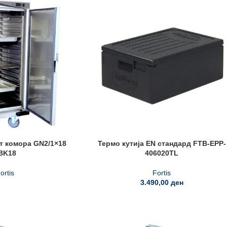
т комора GN2/1×18
Термо кутија EN стандард FTB-EPP-
BK18
406020TL
ortis
Fortis
3.490,00
ден