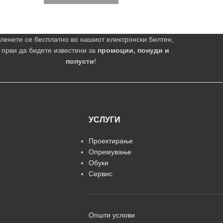
ленете се бесплатно во нашиот електронски билтен,
 први да бидете известени за
промоции, понуди и
попусти
!
УСЛУГИ
Проектирање
Опремување
Обуки
Сервис
Општи услови