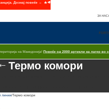
анција. Дознај повеќе → 🔥🥩
ЗА НАС
FORT
територија на Македонија!
Повеќе од 2000 артикли на лагер во 
Термо комори
НЕУТРАЛНА ОПРЕМА
МИЕЊЕ САДОВИ И ЧАШИ
ПРИПРЕМА НА 
САМОПОСЛУЖНИ ЛИНИИ
GN САДОВИ
СИТЕН ИНВЕНТАР
OUTLE
 линии
Термо комори