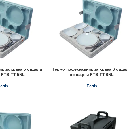
к за храна 5 оддели
Термо послужавник за храна 6 одде
 FTB-TT-5NL
со шарки FTB-TT-6NL
ortis
Fortis