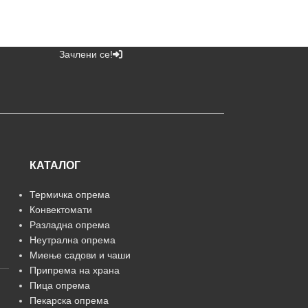
Зачлени се!
КАТАЛОГ
Термичка опрема
Конвектомати
Разладна опрема
Неутрална опрема
Миење садови и чаши
Припрема на храна
Пица опрема
Пекарска опрема