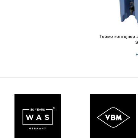
Термо контејнер з
S
F