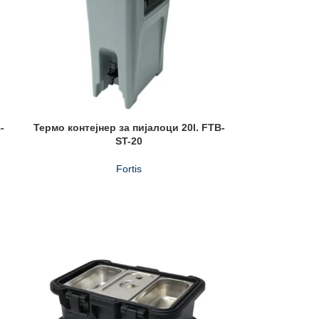
-
Термо контејнер за пијалоци 20l. FTB-
ST-20
Fortis