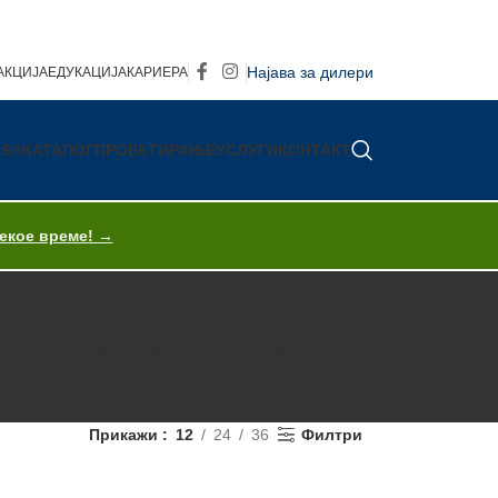
Најава за дилери
АКЦИЈА
ЕДУКАЦИЈА
КАРИЕРА
IS®
КАТАЛОГ
ПРОЕКТИРАЊЕ
УСЛУГИ
КОНТАКТ
секое време! →
ХРАНА
ПИЦА ОПРЕМА
ПЕКАРСКА ОПРЕМА
T
Прикажи
12
24
36
Филтри