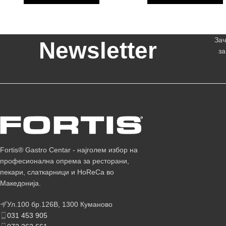
Зач
Newsletter
за
Fortis® Gastro Centar - најголем избор на
професионална опрема за ресторани,
пекари, слаткарници и HoReCa во
Македонија.
Ул.100 бр.126В, 1300 Куманово
031 453 905