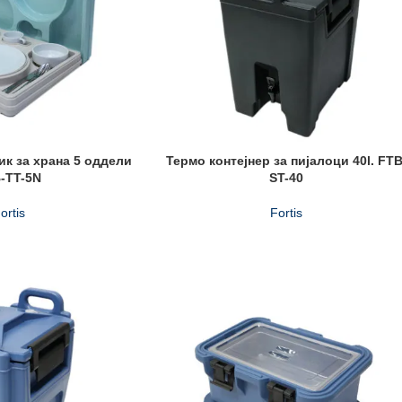
к за храна 5 оддели
Термо контејнер за пијалоци 40l. FTB
-TT-5N
ST-40
ortis
Fortis