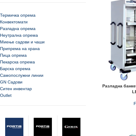
Термичка опрема
Конвектомати
Разладна опрема
Неутрална опрема
Миење садови и чаши
Припрема на храна
Пица опрема
Пекарска опрема
Барска опрема
Самопослужни линии
GN Садови
Разладна банке
Ситен инвентар
L
Outlet
F