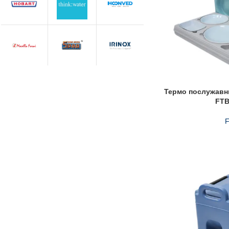
Термо послужавни
FTB
F