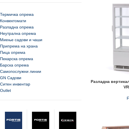
Термичка опрема
Конвектомати
Разладна опрема
Неутрална опрема
Миење садови и чаши
Припрема на храна
Пица опрема
Пекарска опрема
Барска опрема
Самопослужни линии
GN Садови
Разладна вертикал
Ситен инвентар
V
Outlet
F