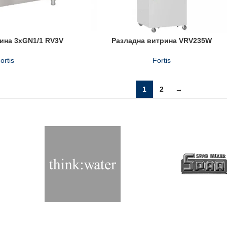
ина 3xGN1/1 RV3V
Разладна витрина VRV235W
ortis
Fortis
1
2
→