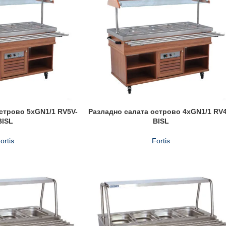
строво 5xGN1/1 RV5V-
Разладно салата острово 4xGN1/1 RV4
BISL
BISL
ortis
Fortis