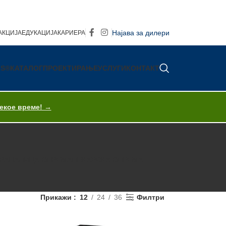
Најава за дилери
АКЦИЈА
ЕДУКАЦИЈА
КАРИЕРА
IS®
КАТАЛОГ
ПРОЕКТИРАЊЕ
УСЛУГИ
КОНТАКТ
секое време! →
ХРАНА
ПИЦА ОПРЕМА
ПЕКАРСКА ОПРЕМА
T
Прикажи
12
24
36
Филтри