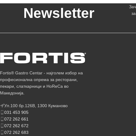
Зач
Newsletter
за
Fortis® Gastro Centar - најголем избор на
професионална опрема за ресторани,
пекари, слаткарници и HoReCa во
Македонија.
Ул.100 бр.126В, 1300 Куманово
031 453 905
072 262 661
072 262 672
072 262 683