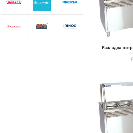
Разладна витр
F