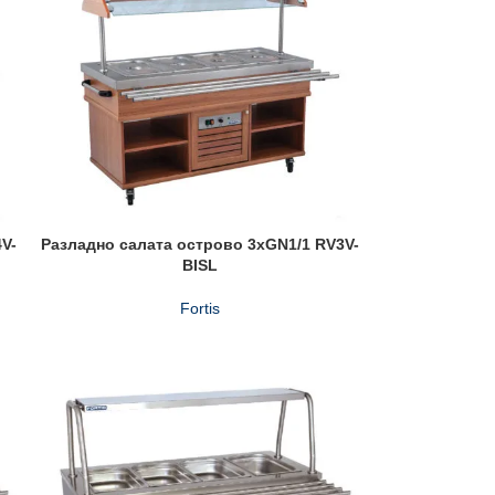
V-
Разладно салата острово 3xGN1/1 RV3V-
BISL
Fortis