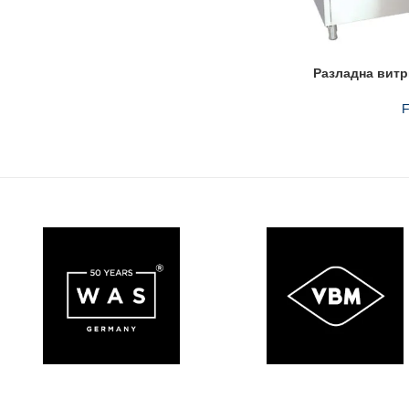
Разладна витр
F