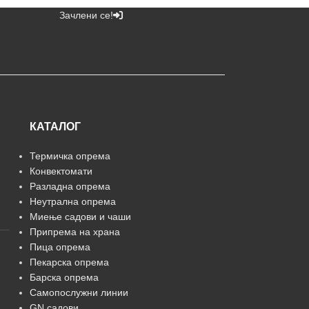
Зачлени се!
КАТАЛОГ
Термичка опрема
Конвектомати
Разладна опрема
Неутрална опрема
Миење садови и чаши
Припрема на храна
Пица опрема
Пекарска опрема
Барска опрема
Самопослужни линии
GN садови