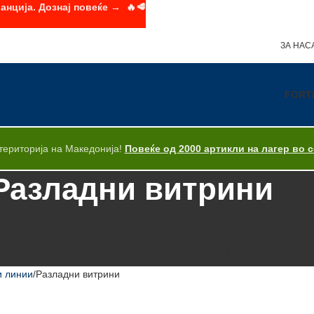
анција. Дознај повеќе → 🔥🥩
ЗА НАС
FORT
територија на Македонија!
Повеќе од 2000 артикли на лагер во 
Разладни витрини
НЕУТРАЛНА ОПРЕМА
МИЕЊЕ САДОВИ И ЧАШИ
ПРИПРЕМА НА 
САМОПОСЛУЖНИ ЛИНИИ
GN САДОВИ
СИТЕН ИНВЕНТАР
OUTLE
 линии
Разладни витрини