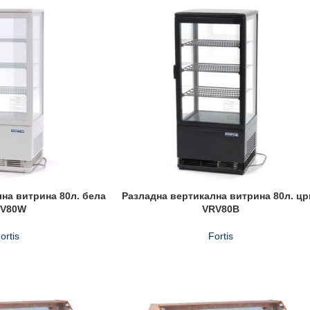
на витрина 80л. бела
Разладна вертикална витрина 80л. цр
RV80W
VRV80B
ortis
Fortis