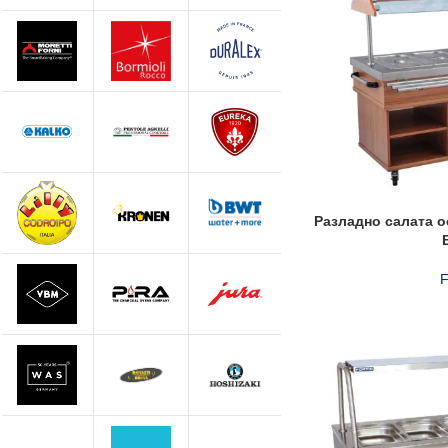
Разладно салата о
F