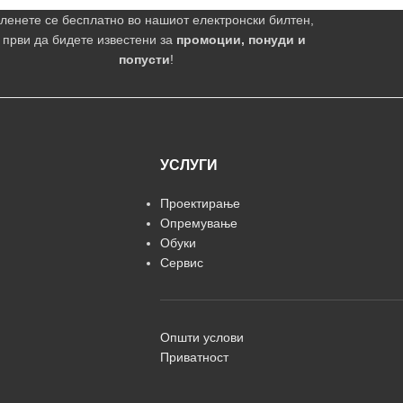
ленете се бесплатно во нашиот електронски билтен,
 први да бидете известени за
промоции, понуди и
попусти
!
УСЛУГИ
Проектирање
Опремување
Обуки
Сервис
Општи услови
Приватност