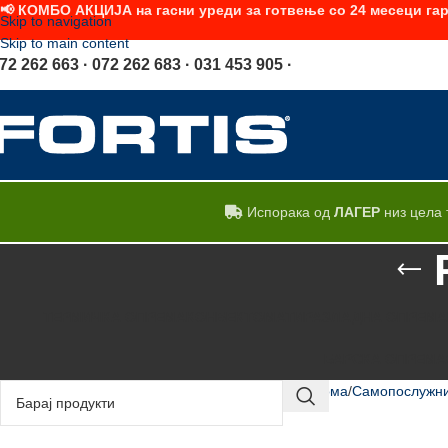
📢 КОМБО АКЦИЈА на гасни уреди за готвење со 24 месеци гар
Skip to navigation
Skip to main content
72 262 663 · 072 262 683 · 031 453 905 ·
Испорака од
ЛАГЕР
низ цела 
ТЕРМИЧКА ОПРЕМА
КОНВЕКТОМАТИ
РАЗЛАДНА ОПРЕМА
БАРСКА ОПРЕМА
Дома
Самопослужни