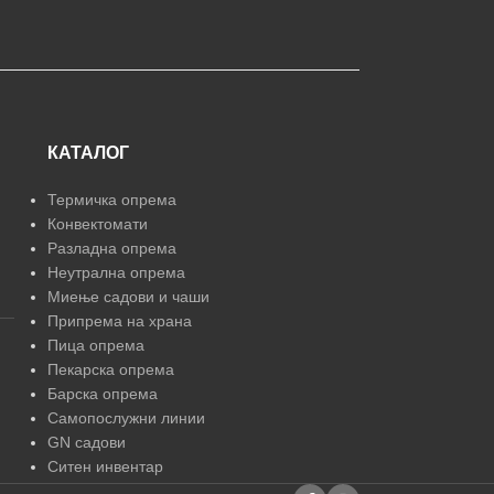
КАТАЛОГ
Термичка опрема
Конвектомати
Разладна опрема
Неутрална опрема
Миење садови и чаши
Припрема на храна
Пица опрема
Пекарска опрема
Барска опрема
Самопослужни линии
GN садови
Ситен инвентар