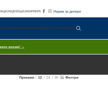
Најава за дилери
АКЦИЈА
ЕДУКАЦИЈА
КАРИЕРА
IS®
КАТАЛОГ
ПРОЕКТИРАЊЕ
УСЛУГИ
КОНТАКТ
секое време! →
ХРАНА
ПИЦА ОПРЕМА
ПЕКАРСКА ОПРЕМА
T
Прикажи
12
24
36
Филтри