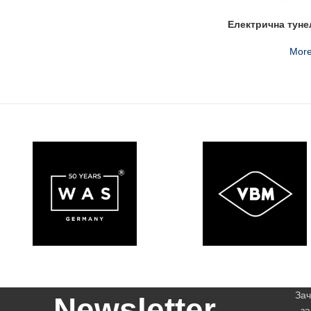
Електрична туне
More
Зач
Newsletter
за