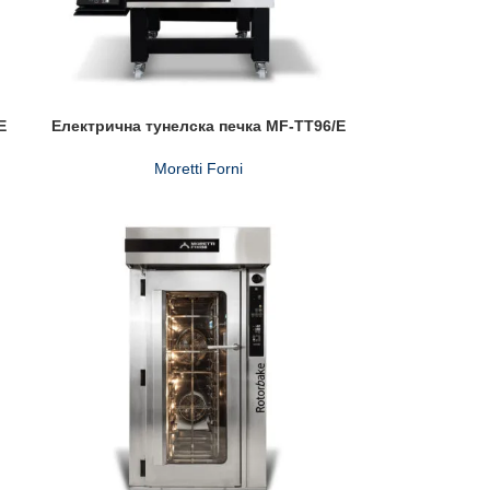
E
Електрична тунелска печка MF-TT96/E
Moretti Forni