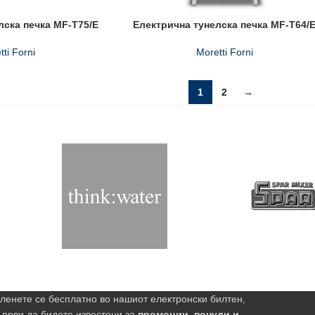
лска печка MF-T75/E
Електрична тунелска печка MF-T64/
tti Forni
Moretti Forni
1
2
→
ленете се бесплатно во нашиот електронски билтен,
 први да бидете известени за
промоции, понуди и