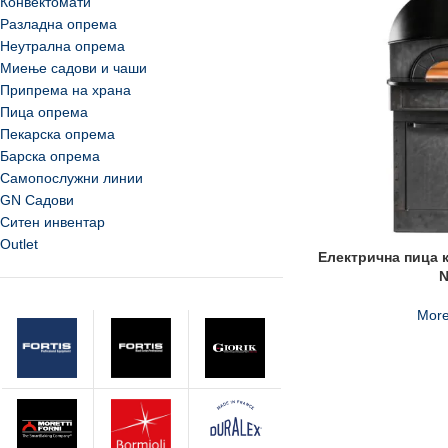
Конвектомати
Разладна опрема
Неутрална опрема
Миење садови и чаши
Припрема на храна
Пица опрема
Пекарска опрема
Барска опрема
Самопослужни линии
GN Садови
Ситен инвентар
Outlet
Електрична пица к
More