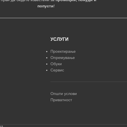
попусти
!
УСЛУГИ
Проектирање
Опремување
Обуки
Сервис
Општи услови
Приватност
КА.