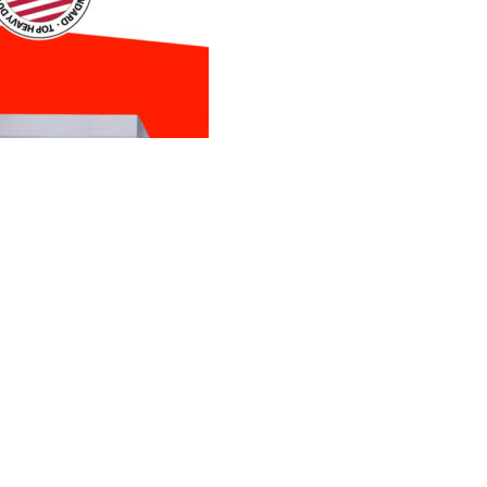
сни уреди за готвење со 24 месеци гаранција. Дознај повеќе 