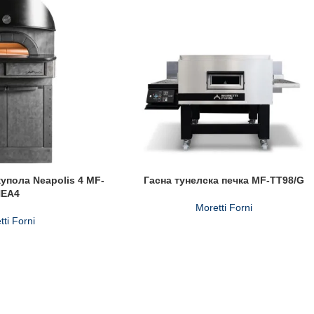
упола Neapolis 4 MF-
Гасна тунелска печка MF-TT98/G
NEA4
Moretti Forni
tti Forni