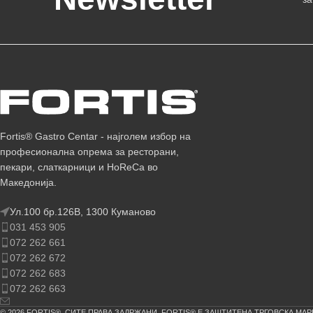
Fortis® Gastro Centar - најголем избор на
професионална опрема за ресторани,
пекари, слаткарници и HoReCa во
Македонија.
Ул.100 бр.126В, 1300 Куманово
031 453 905
072 262 661
072 262 672
072 262 683
072 262 663
© 2026 FORTIS®. СИТЕ ПРАВА ЗАДРЖАНИ. FORTIS® Е ЗАШТИТЕНА ТРГОВСКА МАР