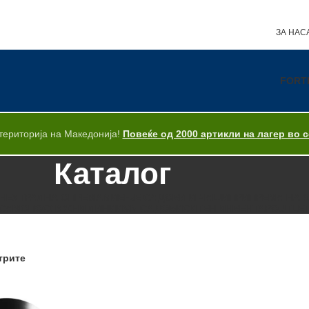
ЗА НАС
FORT
територија на Македонија!
Повеќе од 2000 артикли на лагер во 
Каталог
НЕУТРАЛНА ОПРЕМА
МИЕЊЕ САДОВИ И ЧАШИ
ПРИПРЕМА НА 
САМОПОСЛУЖНИ ЛИНИИ
GN САДОВИ
СИТЕН ИНВЕНТАР
OUTLE
трите