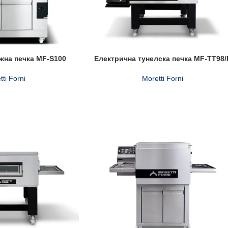
жна печка MF-S100
Електрична тунелска печка MF-TT98/
tti Forni
Moretti Forni