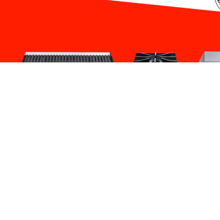
📢 КОМБО АКЦИЈА на га