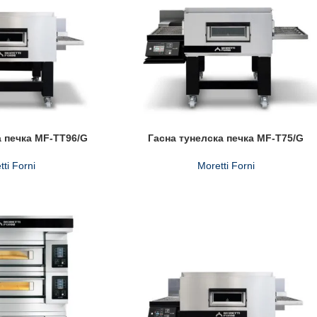
а печка MF-TT96/G
Гасна тунелска печка MF-T75/G
tti Forni
Moretti Forni