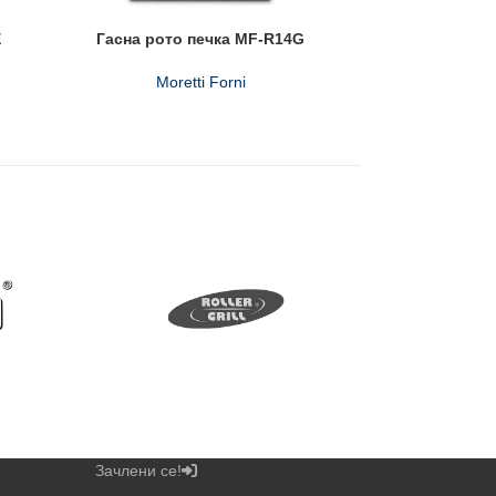
E
Гасна рото печка MF-R14G
Moretti Forni
Зачлени се!