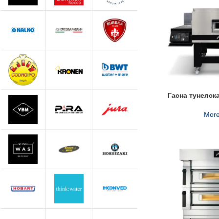
Гасна тунелск
More