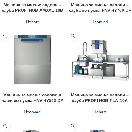
Машина за миење садови –
Машина за миење садови –
хауба PROFI HOB-AMXXL-10B
хауба со пумпа HNV-HY700-DP
Hobart
Hoonved
Машина за миење садови и
Машина за миење садови –
чаши со пумпа HNV-HY503-DP
хауба PROFI HOB-TLW-10A
Hoonved
Hobart