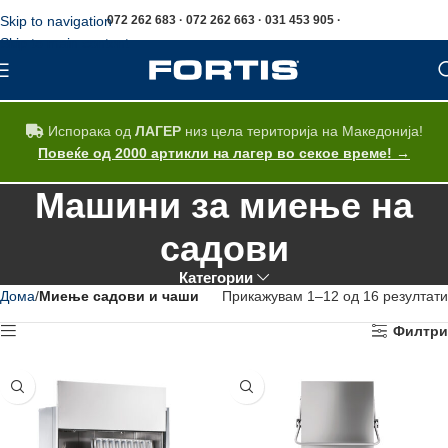
Skip to navigation
072 262 683 · 072 262 663 · 031 453 905 ·
Skip to main content
Испорака од
ЛАГЕР
низ цела територија на Македонија!
Повеќе од 2000 артикли на лагер во секое време! →
Машини за миење на
садови
Категории
Дома
Миење садови и чаши
Прикажувам 1–12 од 16 резултати
Филтри