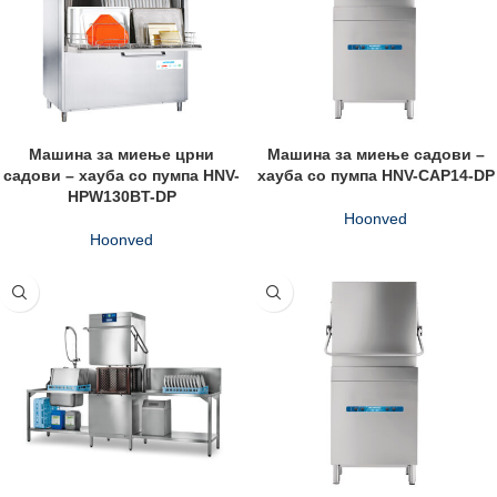
Машина за миење црни
Машина за миење садови –
садови – хауба со пумпа HNV-
хауба со пумпа HNV-CAP14-DP
HPW130BT-DP
Hoonved
Hoonved