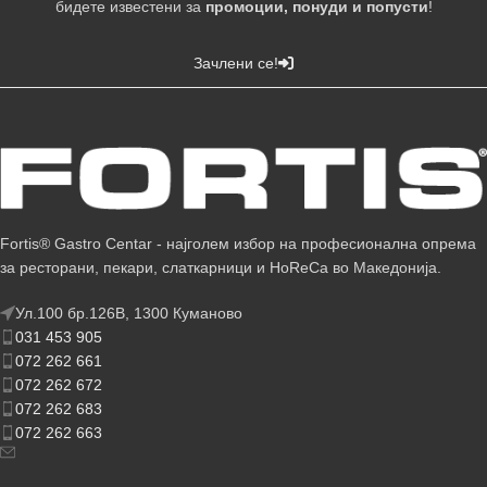
бидете известени за
промоции, понуди и попусти
!
Зачлени се!
Fortis® Gastro Centar - најголем избор на професионална опрема
за ресторани, пекари, слаткарници и HoReCa во Македонија.
Ул.100 бр.126В, 1300 Куманово
031 453 905
072 262 661
072 262 672
072 262 683
072 262 663