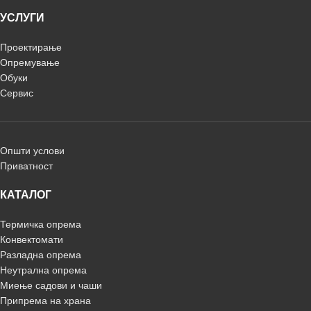
УСЛУГИ
Проектирање
Опремување
Обуки
Сервис
Општи услови
Приватност
КАТАЛОГ
Термичка опрема
Конвектомати
Разладна опрема
Неутрална опрема
Миење садови и чаши
Припрема на храна