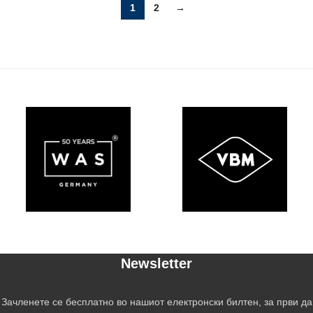
1
2
→
Newsletter
Зачленете се бесплатно во нашиот електронски билтен, за први да