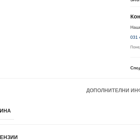
Кон
Наши
031 
Понед
Спо
ДОПОЛНИТЕЛНИ ИН
ИНА
ЕНЗИИ