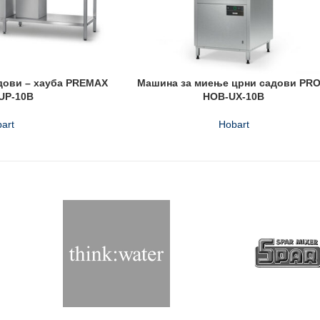
дови – хауба PREMAX
Машина за миење црни садови PRO
UP-10B
HOB-UX-10B
art
Hobart