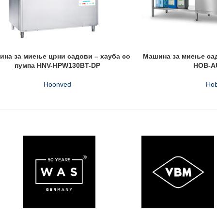
на за миење црни садови – хауба со
Машина за миење са
пумпа HNV-HPW130BT-DP
HOB-A
Hoonved
Hob