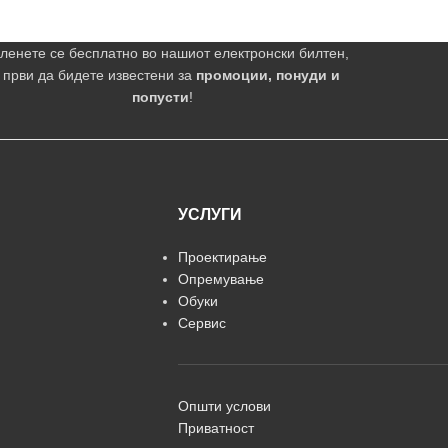
ленете се бесплатно во нашиот електронски билтен,
 први да бидете известени за
промоции, понуди и
попусти
!
УСЛУГИ
Проектирање
Опремување
Обуки
Сервис
Општи услови
Приватност