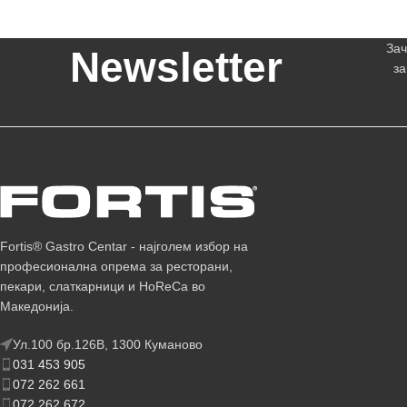
Зач
Newsletter
за
Fortis® Gastro Centar - најголем избор на
професионална опрема за ресторани,
пекари, слаткарници и HoReCa во
Македонија.
Ул.100 бр.126В, 1300 Куманово
031 453 905
072 262 661
072 262 672