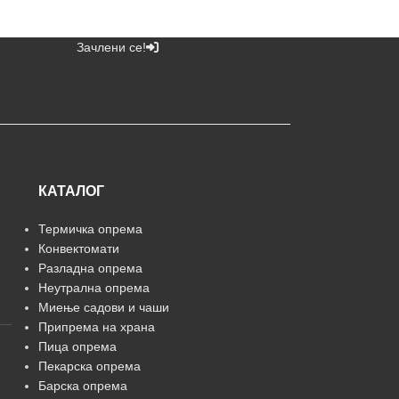
Зачлени се!
КАТАЛОГ
Термичка опрема
Конвектомати
Разладна опрема
Неутрална опрема
Миење садови и чаши
Припрема на храна
Пица опрема
Пекарска опрема
Барска опрема