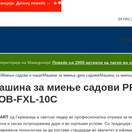
анција. Дознај повеќе → 🔥🥩
ЗА НАС
FORT
територија на Македонија!
Повеќе од 2000 артикли на лагер во 
а
Миење садови и чаши
Машини за миење црни садови
Машина за миење
ашина за миење садови P
OB-FXL-10C
BART
од Германија е светски лидер во професионална опрема за м
ена и ниска потрошувачка дури и во најтешки услови. Со традиција
овремена технологија за да постави стандарди во квалитет и ефика