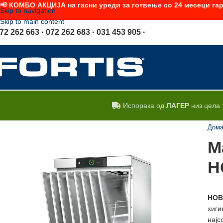
📢 КОМБО АКЦИЈА на гасни уреди за готвење со 24 месеци гар
Skip to navigation
Skip to main content
72 262 663 · 072 262 683 · 031 453 905 ·
Испорака од
ЛАГЕР
низ цела 
Дом
М
H
HO
хиги
најс