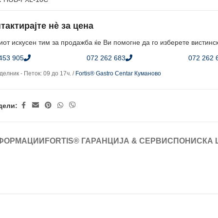
тактирајте нè за цена
от искусен тим за продажба ќе Ви помогне да го изберете вистинс
453 905
072 262 683
072 262 
елник - Петок: 09 до 17ч. /
Fortis® Gastro Centar Куманово
дели:
ФОРМАЦИИ
FORTIS® ГАРАНЦИЈА & СЕРВИС
ПОНИСКА 