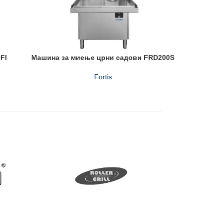
FI
Машина за миење црни садови FRD200S
Машина
Fortis