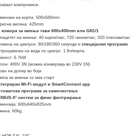
аќаат компромиси.
мензии на корпа: 500х500mm
рисна висина: 425mm
 комора за миење тави 600x400mm или GN1/1
пацитет на миење: 40 корпи/час; 720 чинии/час; 320 плехови/час
лжина на циклуси: 90/180/360 секунди и
специјални програми
трошувачка на вода по циклус: 1.8л/корпа
ќност: 6.7kW
пон: 400V 3N (можна конверзија во 230V 1N)
ран на допир во боја
мпа за миење со мек старт
тегриран Wi-Fi модул и SmartConnect app
томатска програма за самочистење
NIUS-X² систем за фино филтрирање
мензија: 600x640x825mm
жина: 60kg.
:
HOB-FXL-10C