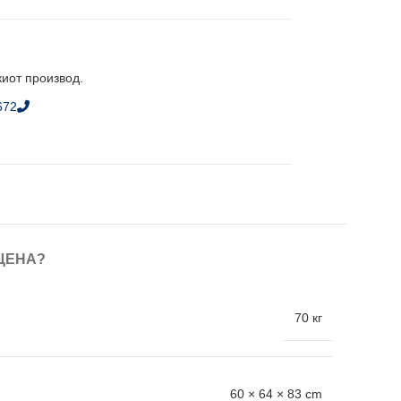
киот производ.
672
ЦЕНА?
70 кг
60 × 64 × 83 cm