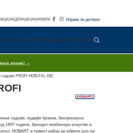
Најава за дилери
АКЦИЈА
ЕДУКАЦИЈА
КАРИЕРА
IS®
КАТАЛОГ
ПРОЕКТИРАЊЕ
УСЛУГИ
КОНТАКТ
секое време! →
 садови PROFI HOB-FXL-10C
ROFI
иење садови, нудејќи брзина, беспрекорна
 од 1897 година, брендот комбинира искуство и
сност. HOBART е првиот избор за објекти што не