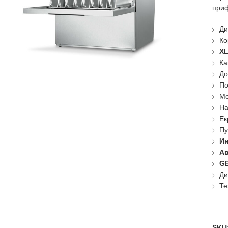
приф
Ди
Ко
XL
Ка
До
По
Мо
На
Ек
Пу
Ин
Ав
GE
Ди
Те
SKU