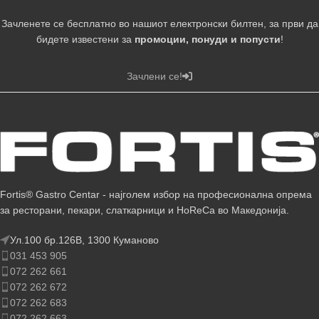
Зачленете се бесплатно во нашиот електронски билтен, за први да
бидете известени за
промоции, понуди и попусти
!
Зачлени се!
Fortis® Gastro Centar - најголем избор на професионална опрема
за ресторани, пекари, слаткарници и HoReCa во Македонија.
Ул.100 бр.126В, 1300 Куманово
031 453 905
072 262 661
072 262 672
072 262 683
072 262 663