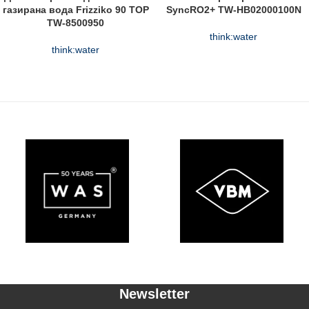
газирана вода Frizziko 90 TOP
SyncRO2+ TW-HB02000100N
TW-8500950
think:water
think:water
Newsletter