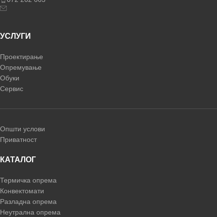
УСЛУГИ
Проектирање
Опремување
Обуки
Сервис
Општи услови
Приватност
КАТАЛОГ
Термичка опрема
Конвектомати
Разладна опрема
Неутрална опрема