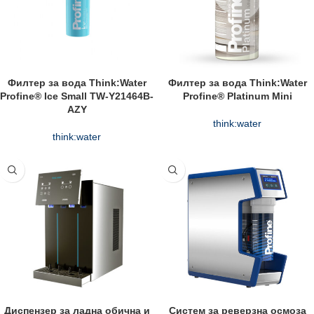
Филтер за вода Think:Water
Филтер за вода Think:Water
Profine® Ice Small TW-Y21464B-
Profine® Platinum Mini
AZY
think:water
think:water
Диспензер за ладна обична и
Систем за реверзна осмоза