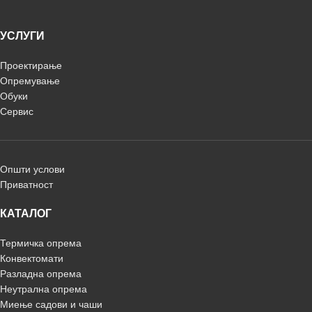
УСЛУГИ
Проектирање
Опремување
Обуки
Сервис
Општи услови
Приватност
КАТАЛОГ
Термичка опрема
Конвектомати
Разладна опрема
Неутрална опрема
Миење садови и чаши