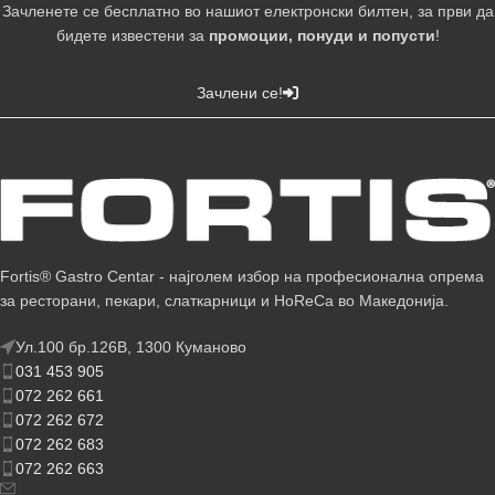
Зачленете се бесплатно во нашиот електронски билтен, за први да
бидете известени за
промоции, понуди и попусти
!
Зачлени се!
Fortis® Gastro Centar - најголем избор на професионална опрема
за ресторани, пекари, слаткарници и HoReCa во Македонија.
Ул.100 бр.126В, 1300 Куманово
031 453 905
072 262 661
072 262 672
072 262 683
072 262 663