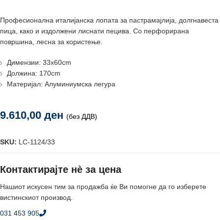
Професионалнa италијанска лопатa за пастрамајлија, долгнавеста
пица, како и издолжени лиснати пецива. Со перфорирана
површина, лесна за користење.
Димензии: 33x60cm
Должина: 170cm
Материјал: Алуминиумска легура
9.610,00
ден
(без ДДВ)
SKU:
LC-1124/33
Контактирајте нè за цена
Нашиот искусен тим за продажба ќе Ви помогне да го изберете
вистинскиот производ.
031 453 905