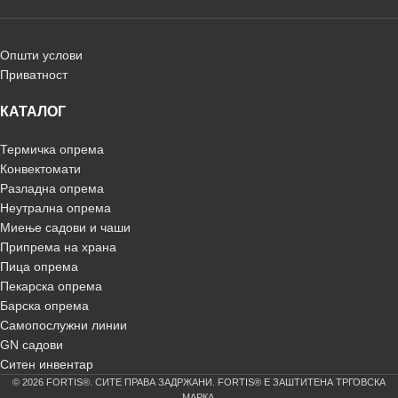
Општи услови
Приватност
КАТАЛОГ
Термичка опрема
Конвектомати
Разладна опрема
Неутрална опрема
Миење садови и чаши
Припрема на храна
Пица опрема
Пекарска опрема
Барска опрема
Самопослужни линии
GN садови
Ситен инвентар
© 2026 FORTIS®. СИТЕ ПРАВА ЗАДРЖАНИ. FORTIS® Е ЗАШТИТЕНА ТРГОВСКА
МАРКА.