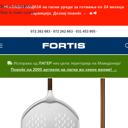
Skip to navigation
📢 КОМБО АКЦИЈА на гасни уреди за готвење со 24 месеци
Skip to main content
гаранција. Дознај повеќе → 🔥🥩
072 262 683 · 072 262 663 · 031 453 905 ·
Испорака од
ЛАГЕР
низ цела територија на Македонија!
Повеќе од 2000 артикли на лагер во секое време! →