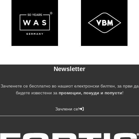
Newsletter
Зачленете се бесплатно во нашиот електронски билтен, за први да
бидете известени за
промоции, понуди и попусти
!
Зачлени се!