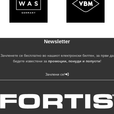
Newsletter
Зачленете се бесплатно во нашиот електронски билтен, за први да
бидете известени за
промоции, понуди и попусти
!
Зачлени се!