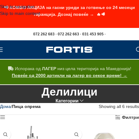
Skip to navigation
📢 КОМБО АКЦИЈА на гасни уреди за готвење со 24 месеци
Skip to main content
гаранција. Дознај повеќе → 🔥🥩
072 262 683 · 072 262 663 · 031 453 905 ·
Испорака од
ЛАГЕР
низ цела територија на Македонија!
Повеќе од 2000 артикли на лагер во секое време! →
Делилици
Категории
Дома
Пица опрема
Showing all 6 results
Филтри