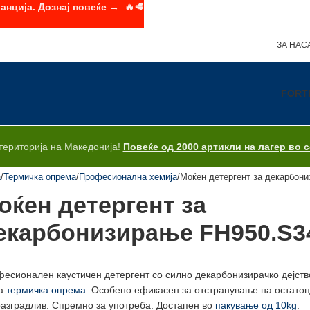
анција. Дознај повеќе → 🔥🥩
ЗА НАС
FORT
територија на Македонија!
Повеќе од 2000 артикли на лагер во 
а
Термичка опрема
Професионална хемија
Моќен детергент за декарбон
оќен детергент за
екарбонизирање FH950.S3
есионален каустичен детергент со силно декарбонизирачко дејство
га
термичка опрема
. Особено ефикасен за отстранување на остатоц
азградлив. Спремно за употреба. Достапен во
пакување од 10kg
.