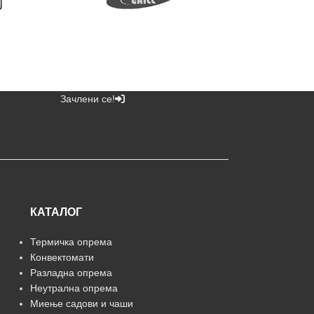
Зачлени се!
КАТАЛОГ
Термичка опрема
Конвектомати
Разладна опрема
Неутрална опрема
Миење садови и чаши