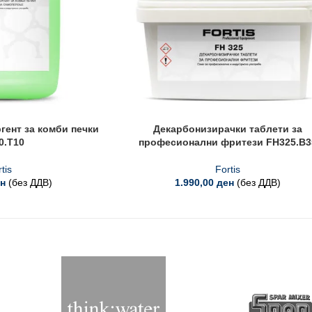
гент за комби печки
Декарбонизирачки таблети за
0.T10
професионални фритези FH325.B3
tis
Fortis
н
(без ДДВ)
1.990,00
ден
(без ДДВ)