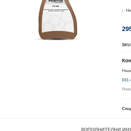
Не
29
SKU
Кон
Наши
031 
Понед
Спо
ДОПОЛНИТЕЛНИ ИН