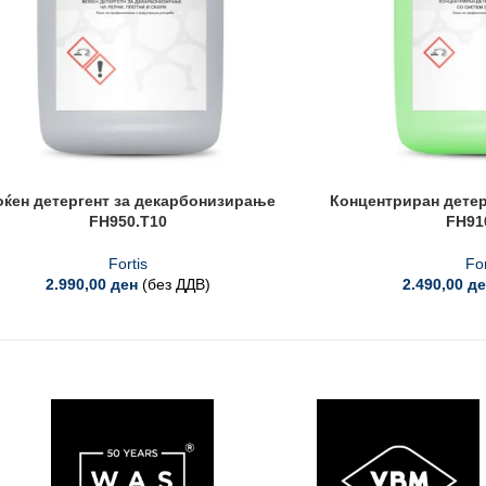
ќен детергент за декарбонизирање
Концентриран детер
FH950.T10
FH91
Fortis
For
2.990,00
ден
(без ДДВ)
2.490,00
де