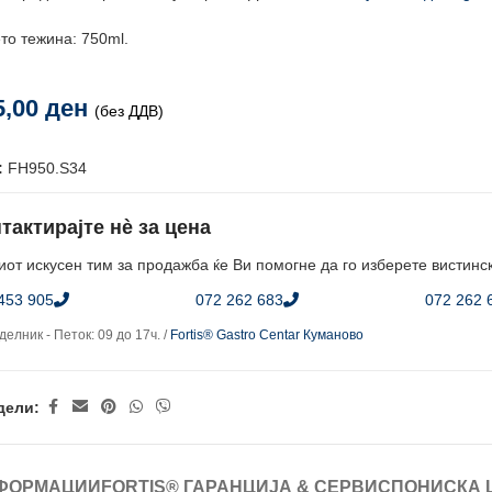
то тежина: 750ml.
5,00
ден
(без ДДВ)
:
FH950.S34
тактирајте нè за цена
от искусен тим за продажба ќе Ви помогне да го изберете вистинс
453 905
072 262 683
072 262 
елник - Петок: 09 до 17ч. /
Fortis® Gastro Centar Куманово
дели:
ФОРМАЦИИ
FORTIS® ГАРАНЦИЈА & СЕРВИС
ПОНИСКА 