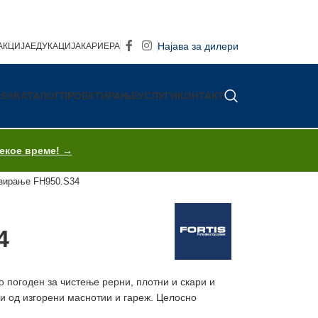
Најава за дилери
АКЦИЈА
ЕДУКАЦИЈА
КАРИЕРА
IS®
КАТАЛОГ
ПРОЕКТИРАЊЕ
УСЛУГИ
КОНТАКТ
секое време! →
изирање FH950.S34
4
 погоден за чистење рерни, плотни и скари и
и од изгорени маснотии и гареж. Целосно