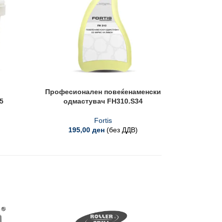
Професионален повеќенаменски
5
одмастувач FH310.S34
Fortis
195,00
ден
(без ДДВ)