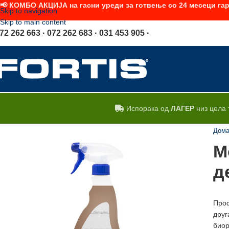
📢 КОМБО АКЦИЈА на гасни уреди за готвење со 24 месеци гар
Skip to navigation
Skip to main content
72 262 663 · 072 262 683 · 031 453 905 ·
Испорака од
ЛАГЕР
низ цела 
Дом
М
д
Проф
дру
биор