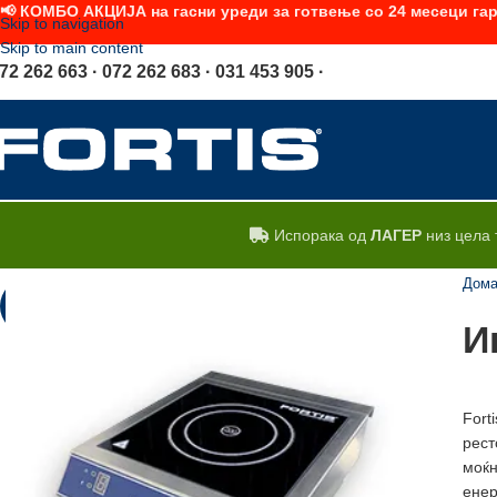
📢 КОМБО АКЦИЈА на гасни уреди за готвење со 24 месеци гар
Skip to navigation
Skip to main content
72 262 663 · 072 262 683 · 031 453 905 ·
Испорака од
ЛАГЕР
низ цела 
Дом
-17%
И
Fort
рест
моќн
енер