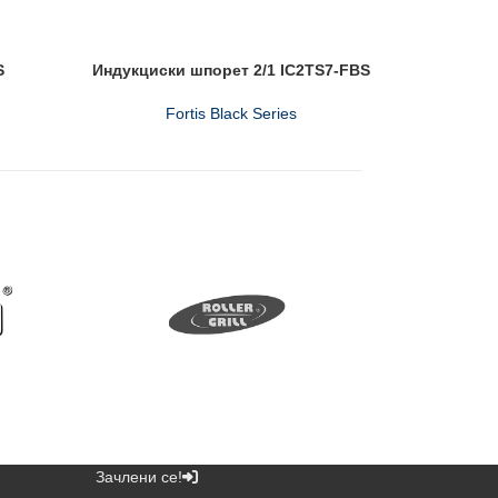
S
Индукциски шпорет 2/1 IC2TS7-FBS
Ин
Fortis Black Series
Зачлени се!