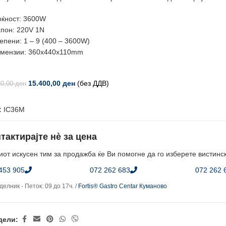
ќност: 3600W
пон: 220V 1N
епени: 1 – 9 (400 – 3600W)
мензии: 360x440x110mm
15.400,00
ден
(без ДДВ)
80,00
ден
:
IC36M
тактирајте нè за цена
от искусен тим за продажба ќе Ви помогне да го изберете вистинс
453 905
072 262 683
072 262 
елник - Петок: 09 до 17ч. /
Fortis® Gastro Centar Куманово
дели: