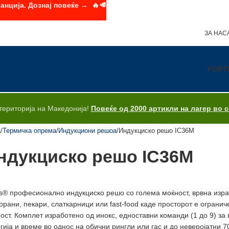
анција. Дознај повеќе → 🔥🥩
ЗА НАС
FORT
територија на Македонија!
Повеќе од 2000 артикли на лагер во 
а
Термичка опрема
Индукциони решоа
Индукциско решо IC36M
ндукциско решо IC36M
is® професионално индукциско решо со голема моќност, врвна изр
орани, пекари, слаткарници или fast-food каде просторот е огранич
ост. Комплет изработено од инокс, едноставни команди (1 до 9) за
гија и време во однос на обични рингли или гас и до неверојатни 7