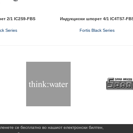
ет 2/1 IC2S9-FBS
Индукциски шпорет 4/1 IC4TS7-FB
ack Series
Fortis Black Series
ленете се бесплатно во нашиот електронски билтен,