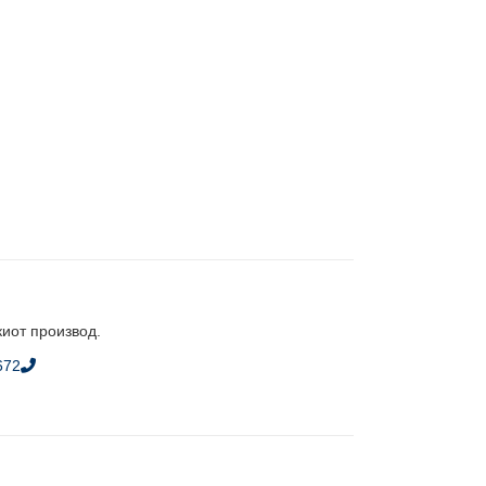
киот производ.
672