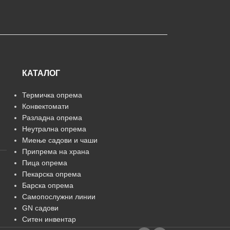
КАТАЛОГ
Термичка опрема
Конвектомати
Разладна опрема
Неутрална опрема
Миење садови и чаши
Припрема на храна
Пица опрема
Пекарска опрема
Барска опрема
Самопослужни линии
GN садови
Ситен инвентар