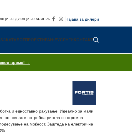
Најава за дилери
АКЦИЈА
ЕДУКАЦИЈА
КАРИЕРА
IS®
КАТАЛОГ
ПРОЕКТИРАЊЕ
УСЛУГИ
КОНТАКТ
секое време! →
аботка и едноставно ракување. Идеално за мали
ен но, сепак е потребна рингла со огромна
 подесување на моќност. Заштеда на електрична
0%.