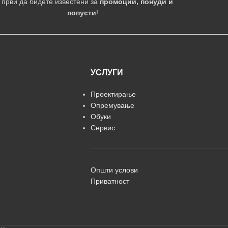
 први да бидете известени за
промоции, понуди и
попусти
!
УСЛУГИ
Проектирање
Опремување
Обуки
Сервис
Општи услови
Приватност