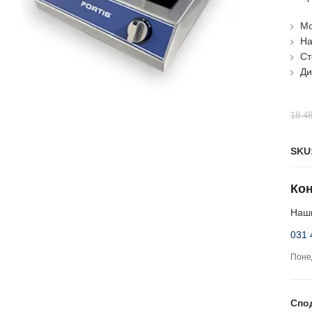
Мо
На
Ст
Ди
18.4
SKU
Кон
Наши
031 
Понед
Спо