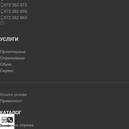
072 262 672
072 262 683
072 262 663
УСЛУГИ
Проектирање
Опремување
Обуки
Сервис
Општи услови
Приватност
КАТАЛОГ
Термичка опрема
аталог
Телефонирај