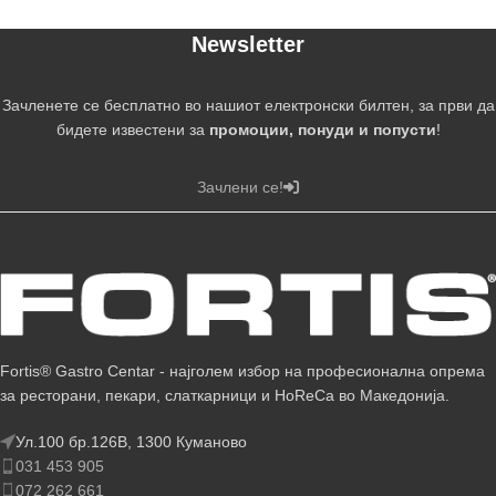
Newsletter
Зачленете се бесплатно во нашиот електронски билтен, за први да
бидете известени за
промоции, понуди и попусти
!
Зачлени се!
Fortis® Gastro Centar - најголем избор на професионална опрема
за ресторани, пекари, слаткарници и HoReCa во Македонија.
Ул.100 бр.126В, 1300 Куманово
031 453 905
072 262 661