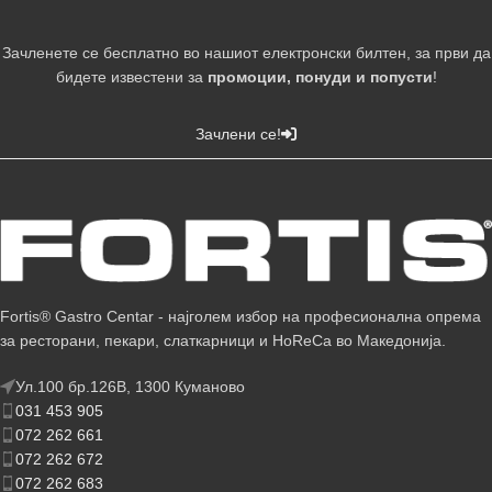
Зачленете се бесплатно во нашиот електронски билтен, за први да
бидете известени за
промоции, понуди и попусти
!
Зачлени се!
Fortis® Gastro Centar - најголем избор на професионална опрема
за ресторани, пекари, слаткарници и HoReCa во Македонија.
Ул.100 бр.126В, 1300 Куманово
031 453 905
072 262 661
072 262 672
072 262 683