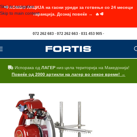
Skip to navigation
📢 КОМБО АКЦИЈА на гасни уреди за готвење со 24 месеци
Skip to main content
гаранција. Дознај повеќе → 🔥🥩
072 262 683 · 072 262 663 · 031 453 905 ·
Испорака од
ЛАГЕР
низ цела територија на Македонија!
Повеќе од 2000 артикли на лагер во секое време! →