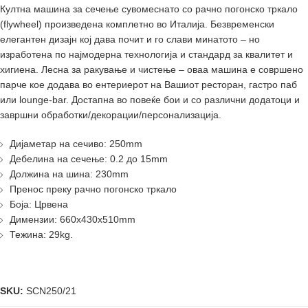
Култна машина за сечење сувомеснато со рачно погонско тркало
(flywheel) произведена комплетно во Италија. Безвременски
елегантен дизајн кој дава почит и го слави минатото – но
изработена по најмодерна технологија и стандард за квалитет и
хигиена. Лесна за ракување и чистење – оваа машина е совршено
парче кое додава во ентериерот на Вашиот ресторан, гастро паб
или lounge-bar. Достапна во повеќе бои и со различни додатоци и
завршни обработки/декорации/персонализација.
Дијаметар на сечиво: 250mm
Дебелина на сечење: 0.2 до 15mm
Должина на шина: 230mm
Пренос преку рачно погонско тркало
Боја: Црвена
Димензии: 660x430x510mm
Тежина: 29kg.
SKU:
SCN250/21