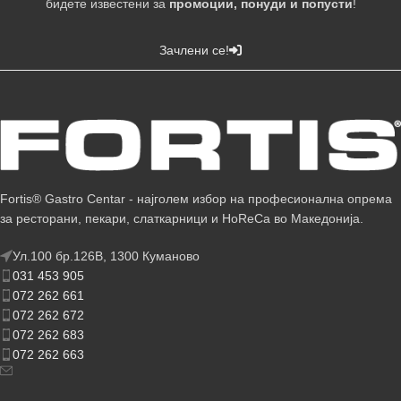
бидете известени за
промоции, понуди и попусти
!
Зачлени се!
Fortis® Gastro Centar - најголем избор на професионална опрема
за ресторани, пекари, слаткарници и HoReCa во Македонија.
Ул.100 бр.126В, 1300 Куманово
031 453 905
072 262 661
072 262 672
072 262 683
072 262 663