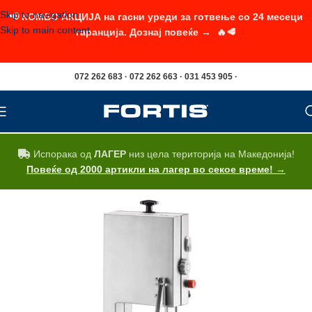
Skip to navigation
📢 КОМБО АКЦИЈА на гасни уреди за готвење со 24 месеци
Skip to main content
гаранција. Дознај повеќе → 🔥🥩
072 262 683 · 072 262 663 · 031 453 905 ·
Испорака од
ЛАГЕР
низ цела територија на Македонија!
Повеќе од 2000 артикли на лагер во секое време! →