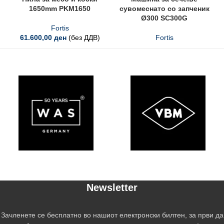
1650mm PKM1650
сувомеснато со запченик
Ø300 SC300G
Fortis
61.600,00
ден
(без ДДВ)
Fortis
Newsletter
Зачленете се бесплатно во нашиот електронски билтен, за први да