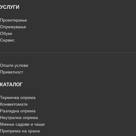
УСЛУГИ
Проектирање
Опремување
Обуки
Сервис
Општи услови
Приватност
КАТАЛОГ
Термичка опрема
Конвектомати
Разладна опрема
Неутрална опрема
Миење садови и чаши
Припрема на храна