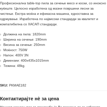
Професионална table-top пила за сечење месо и коски, со иноксно
куќиште. Целосно изработена од мазни површини лесни за
чистење. Екстра моќнa и ефикаснa машинa, едноставна за
одржување. Изработенa по највисоки стандарди за квалитет и
компатибилнa со ХАСАП стандарди.
Должина на пила: 1820mm
Ширина на сечење: 190mm
Висина за сечење: 250mm
Моќност: 750W
Напон: 400V 3N
Димензии: 400x435x1015mm
Тежина: 48kg.
SKU:
PKMAE182
Контактирајте нè за цена