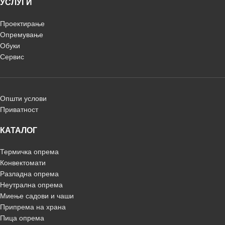
УСЛУГИ
Проектирање
Опремување
Обуки
Сервис
Општи услови
Приватност
КАТАЛОГ
Термичка опрема
Конвектомати
Разладна опрема
Неутрална опрема
Миење садови и чаши
Припрема на храна
Пица опрема