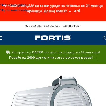
Skip to navigation
📢 КОМБО АКЦИЈА на гасни уреди за готвење со 24 месеци
Skip to main content
гаранција. Дознај повеќе → 🔥🥩
072 262 683 · 072 262 663 · 031 453 905 ·
Испорака од
ЛАГЕР
низ цела територија на Македонија!
Повеќе од 2000 артикли на лагер во секое време! →