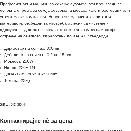
Професионални машини за сечење сувомеснати производи се
основна опрема за секоја современа месара како и ресторани или
угостителски комплекси. Направени од висококвалитетни
материјали, безбедни за употреба и лесни за чистење и
одржување. Доаѓаат со квалитетен механизам за самостојно
острење на сечивото. Изработени по ХАСАП стандарди.
Дијаметар на сечиво: 300mm
Дебелина на сечење: 0.2 до 15mm
Моќност: 250W
Напон: 220V 1N
Димензии: 580x490x450mm
Тежина: 23kg.
SKU:
SC300E
Контактирајте нè за цена