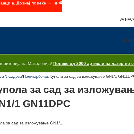
анција. Дознај повеќе → 🔥🥩
ЗА НАС
FORT
територија на Македонија!
Повеќе од 2000 артикли на лагер во 
а
GN Садови
Поликарбонат
Купола за сад за изложување GN1/1 GN11DP
упола за сад за изложува
N1/1 GN11DPC
ла за сад за изложување GN1/1.