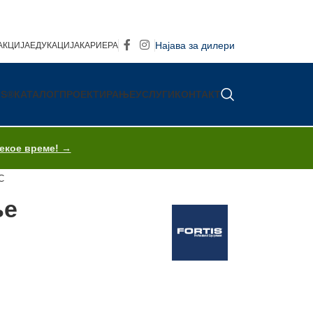
Најава за дилери
АКЦИЈА
ЕДУКАЦИЈА
КАРИЕРА
IS®
КАТАЛОГ
ПРОЕКТИРАЊЕ
УСЛУГИ
КОНТАКТ
секое време! →
C
ње