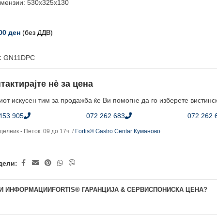
мензии: 530х325х130
,00
ден
(без ДДВ)
:
GN11DPC
тактирајте нè за цена
от искусен тим за продажба ќе Ви помогне да го изберете вистинс
453 905
072 262 683
072 262 
елник - Петок: 09 до 17ч. /
Fortis® Gastro Centar Куманово
дели:
И ИНФОРМАЦИИ
FORTIS® ГАРАНЦИЈА & СЕРВИС
ПОНИСКА ЦЕНА?