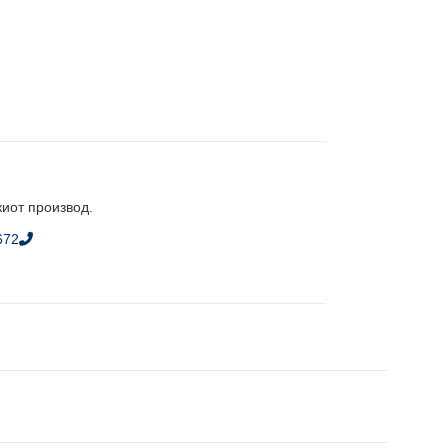
киот производ.
672