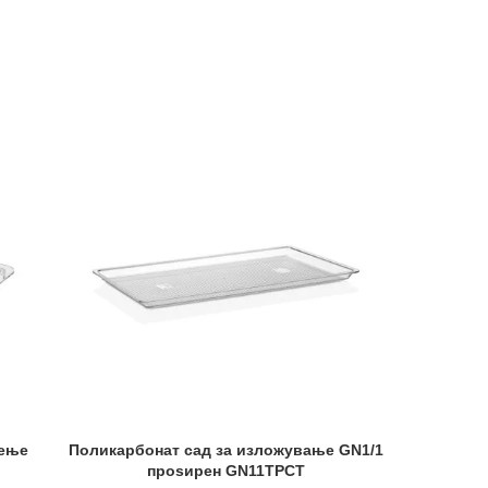
дење
Поликарбонат сад за изложување GN1/1
Поликар
проѕирен GN11TPCT