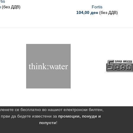
tis
н
(без ДДВ)
Fortis
104,00
ден
(без ДДВ)
ленете се бесплатно во нашиот електронски билтен,
 први да бидете известени за
промоции, понуди и
попусти
!