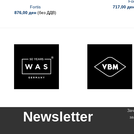
For
Fortis
717,00
де
876,00
ден
(без ДДВ)
Зач
Newsletter
за