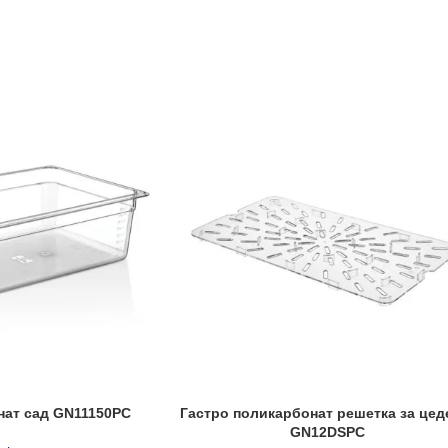
нат сад GN11150PC
Гастро поликарбонат решетка за це
GN12DSPC