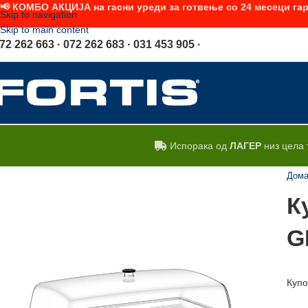
📢 КОМБО АКЦИЈА на гасни уреди за готвење со 24 месеци гар
Skip to navigation
Skip to main content
72 262 663 · 072 262 683 · 031 453 905 ·
Испорака од
ЛАГЕР
низ цела 
Дом
К
G
Купо