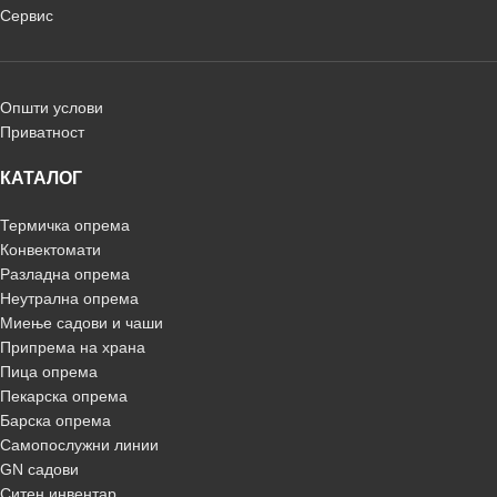
Сервис
Општи услови
Приватност
КАТАЛОГ
Термичка опрема
Конвектомати
Разладна опрема
Неутрална опрема
Миење садови и чаши
Припрема на храна
Пица опрема
Пекарска опрема
Барска опрема
Самопослужни линии
GN садови
Ситен инвентар