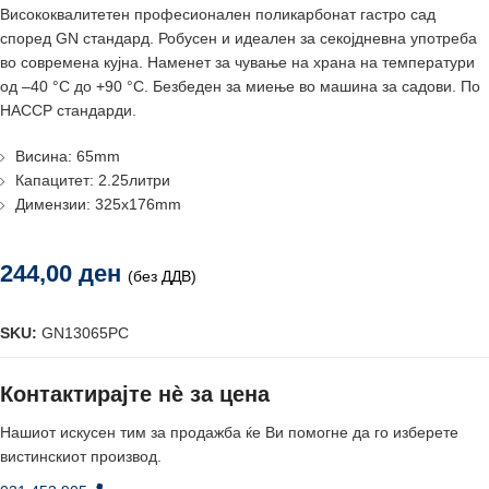
Висококвалитетен професионален поликарбонат гастро сад
според GN стандард. Робусен и идеален за секојдневна употреба
во современа кујна. Наменет за чување на храна на температури
од –40 °C до +90 °C. Безбеден за миење во машина за садови. По
HACCP стандарди.
Висина: 65mm
Капацитет: 2.25литри
Димензии: 325x176mm
244,00
ден
(без ДДВ)
SKU:
GN13065PC
Контактирајте нè за цена
Нашиот искусен тим за продажба ќе Ви помогне да го изберете
вистинскиот производ.