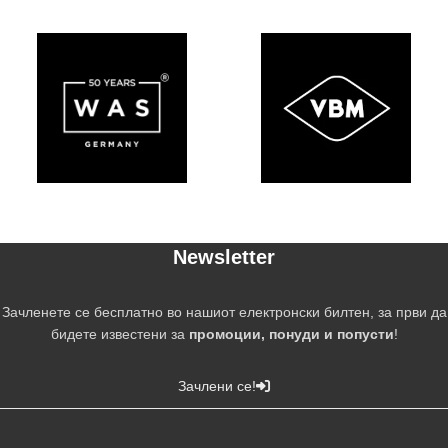
Newsletter
Зачленете се бесплатно во нашиот електронски билтен, за први да
бидете известени за
промоции, понуди и попусти
!
Зачлени се!