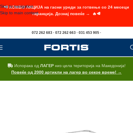
Skip to navigation
📢 КОМБО АКЦИЈА на гасни уреди за готвење со 24 месеци
Skip to main content
гаранција. Дознај повеќе → 🔥🥩
072 262 683 · 072 262 663 · 031 453 905 ·
Испорака од
ЛАГЕР
низ цела територија на Македонија!
Повеќе од 2000 артикли на лагер во секое време! →