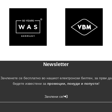
Newsletter
Зачленете се бесплатно во нашиот електронски билтен, за први да
бидете известени за
промоции, понуди и попусти
!
Зачлени се!