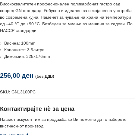
Висококвалитетен професионален поликарбонат гастро сад
според GN стандард. Робусен и идеален за секојдневна употреба
во современа кујна. Наменет за чување на храна на температури
од –40 °C до +90 °C. Безбеден за миење во машина за садови. По
HACCP стандарди.
Висина: 100mm
Капацитет: 3.5литри
Димензии: 325x176mm
256,00
ден
(без ДДВ)
SKU:
GN13100PC
Контактирајте нè за цена
Нашиот искусен тим за продажба ќе Ви помогне да го изберете
вистинскиот производ.