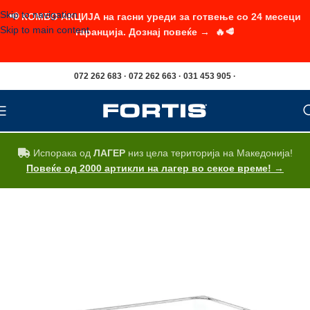
Skip to navigation
📢 КОМБО АКЦИЈА на гасни уреди за готвење со 24 месеци
Skip to main content
гаранција. Дознај повеќе → 🔥🥩
072 262 683 · 072 262 663 · 031 453 905 ·
Испорака од
ЛАГЕР
низ цела територија на Македонија!
Повеќе од 2000 артикли на лагер во секое време! →