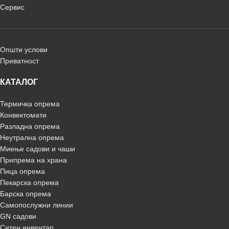
Сервис
Општи услови
Приватност
КАТАЛОГ
Термичка опрема
Конвектомати
Разладна опрема
Неутрална опрема
Миење садови и чаши
Припрема на храна
Пица опрема
Пекарска опрема
Барска опрема
Самопослужни линии
GN садови
Ситен инвентар