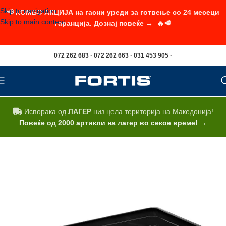
Skip to navigation
📢 КОМБО АКЦИЈА на гасни уреди за готвење со 24 месеци
Skip to main content
гаранција. Дознај повеќе → 🔥🥩
072 262 683 · 072 262 663 · 031 453 905 ·
Испорака од
ЛАГЕР
низ цела територија на Македонија!
Повеќе од 2000 артикли на лагер во секое време! →