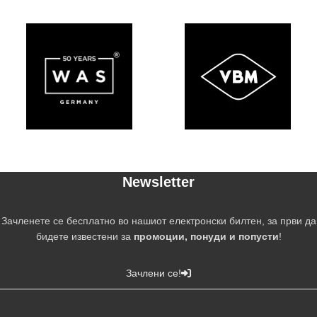
Newsletter
Зачленете се бесплатно во нашиот електронски билтен, за први да
бидете известени за
промоции, понуди и попусти
!
Зачлени се!