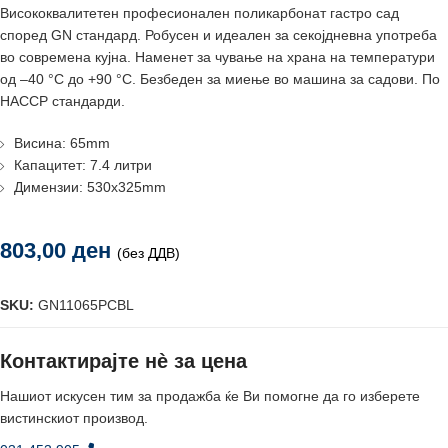
Висококвалитетен професионален поликарбонат гастро сад
според GN стандард. Робусен и идеален за секојдневна употреба
во современа кујна. Наменет за чување на храна на температури
од –40 °C до +90 °C. Безбеден за миење во машина за садови. По
HACCP стандарди.
Висина: 65mm
Капацитет: 7.4 литри
Димензии: 530x325mm
803,00
ден
(без ДДВ)
SKU:
GN11065PCBL
Контактирајте нè за цена
Нашиот искусен тим за продажба ќе Ви помогне да го изберете
вистинскиот производ.