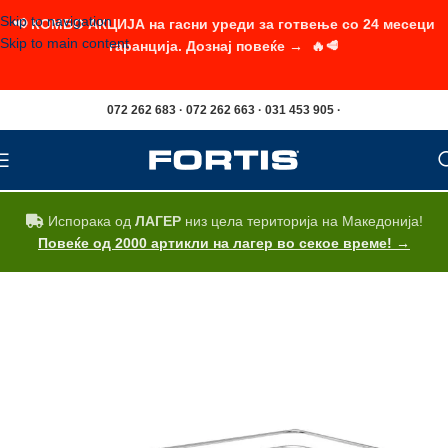
Skip to navigation
📢 КОМБО АКЦИЈА на гасни уреди за готвење со 24 месеци
Skip to main content
гаранција. Дознај повеќе → 🔥🥩
072 262 683 · 072 262 663 · 031 453 905 ·
Испорака од
ЛАГЕР
низ цела територија на Македонија!
Повеќе од 2000 артикли на лагер во секое време! →