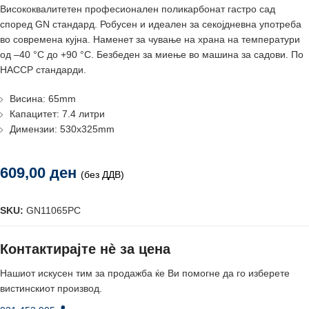
Висококвалитетен професионален поликарбонат гастро сад
според GN стандард. Робусен и идеален за секојдневна употреба
во современа кујна. Наменет за чување на храна на температури
од –40 °C до +90 °C. Безбеден за миење во машина за садови. По
HACCP стандарди.
Висина: 65mm
Капацитет: 7.4 литри
Димензии: 530x325mm
609,00
ден
(без ДДВ)
SKU:
GN11065PC
Контактирајте нè за цена
Нашиот искусен тим за продажба ќе Ви помогне да го изберете
вистинскиот производ.