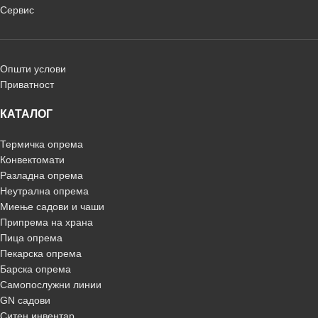
Сервис
Општи услови
Приватност
КАТАЛОГ
Термичка опрема
Конвектомати
Разладна опрема
Неутрална опрема
Миење садови и чаши
Припрема на храна
Пица опрема
Пекарска опрема
Барска опрема
Самопослужни линии
GN садови
Ситен инвентар