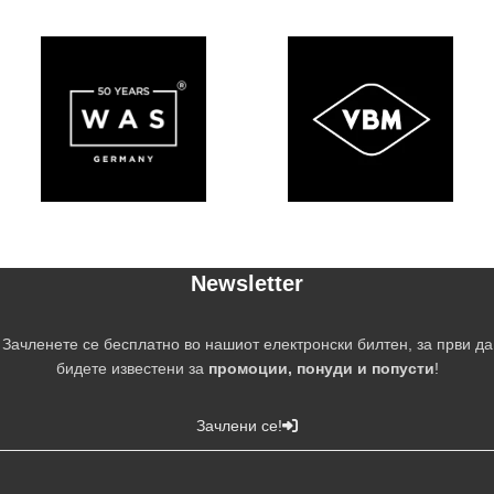
Newsletter
Зачленете се бесплатно во нашиот електронски билтен, за први да
бидете известени за
промоции, понуди и попусти
!
Зачлени се!