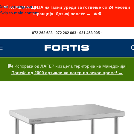
Skip to navigation
📢 КОМБО АКЦИЈА на гасни уреди за готвење со 24 месеци
Skip to main content
гаранција. Дознај повеќе → 🔥🥩
072 262 683 · 072 262 663 · 031 453 905 ·
Испорака од
ЛАГЕР
низ цела територија на Македонија!
Повеќе од 2000 артикли на лагер во секое време! →