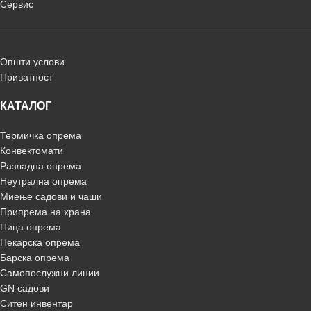
Сервис
Општи услови
Приватност
КАТАЛОГ
Термичка опрема
Конвектомати
Разладна опрема
Неутрална опрема
Миење садови и чаши
Припрема на храна
Пица опрема
Пекарска опрема
Барска опрема
Самопослужни линии
GN садови
Ситен инвентар