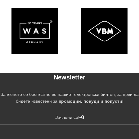
Newsletter
Зачленете се бесплатно во нашиот електронски билтен, за први да
бидете известени за
промоции, понуди и попусти
!
Зачлени се!