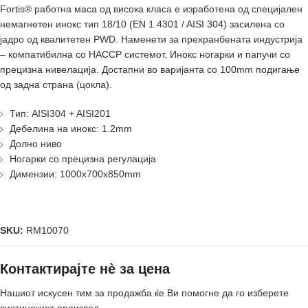
Fortis® работнa масa од висока класа е изработенa од специјален
немагнетен инокс тип 18/10 (EN 1.4301 / AISI 304) засиленa со
јадро од квалитетен PWD. Наменети за прехранбената индустрија
– компатибилнa со HACCP системот. Инокс ногарки и папучи со
прецизна нивелација. Достапни во варијанта со 100mm подигање
од задна страна (цокла).
Тип: AISI304 + AISI201
Дебелина на инокс: 1.2mm
Долно ниво
Ногарки со прецизна регулација
Димензии: 1000x700x850mm
SKU:
RM10070
Контактирајте нè за цена
Нашиот искусен тим за продажба ќе Ви помогне да го изберете