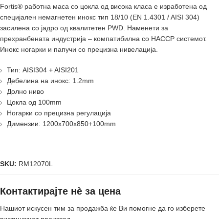
Fortis® работнa масa со цокла од висока класа е изработенa од
специјален немагнетен инокс тип 18/10 (EN 1.4301 / AISI 304)
засиленa со јадро од квалитетен PWD. Наменети за
прехранбената индустрија – компатибилнa со HACCP системот.
Инокс ногарки и папучи со прецизна нивелација.
Тип: AISI304 + AISI201
Дебелина на инокс: 1.2mm
Долно ниво
Цокла од 100mm
Ногарки со прецизна регулација
Димензии: 1200x700x850+100mm
SKU:
RM12070L
Контактирајте нè за цена
Нашиот искусен тим за продажба ќе Ви помогне да го изберете