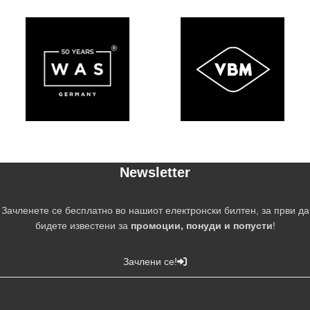
Newsletter
Зачленете се бесплатно во нашиот електронски билтен, за први да
бидете известени за
промоции, понуди и попусти
!
Зачлени се!