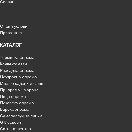
Сервис
Општи услови
Приватност
КАТАЛОГ
Термичка опрема
Конвектомати
Разладна опрема
Неутрална опрема
Миење садови и чаши
Припрема на храна
Пица опрема
Пекарска опрема
Барска опрема
Самопослужни линии
GN садови
Ситен инвентар