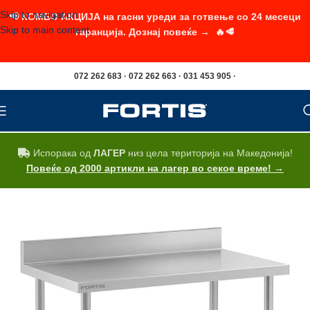
Skip to navigation
📢 КОМБО АКЦИЈА на гасни уреди за готвење со 24 месеци
Skip to main content
гаранција. Дознај повеќе → 🔥🥩
072 262 683 · 072 262 663 · 031 453 905 ·
Испорака од
ЛАГЕР
низ цела територија на Македонија!
Повеќе од 2000 артикли на лагер во секое време! →