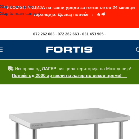
Skip to navigation
📢 КОМБО АКЦИЈА на гасни уреди за готвење со 24 месеци
Skip to main content
гаранција. Дознај повеќе → 🔥🥩
072 262 683 · 072 262 663 · 031 453 905 ·
Испорака од
ЛАГЕР
низ цела територија на Македонија!
Повеќе од 2000 артикли на лагер во секое време! →