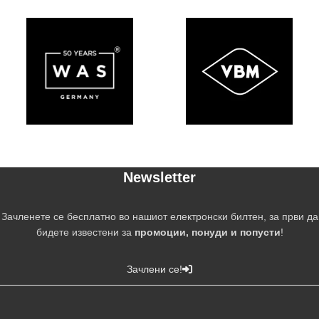
Newsletter
Зачленете се бесплатно во нашиот електронски билтен, за први да
бидете известени за
промоции, понуди и попусти
!
Зачлени се!