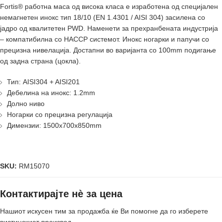
Fortis® работнa масa од висока класа е изработенa од специјален
немагнетен инокс тип 18/10 (EN 1.4301 / AISI 304) засиленa со
јадро од квалитетен PWD. Наменети за прехранбената индустрија
– компатибилнa со HACCP системот. Инокс ногарки и папучи со
прецизна нивелација. Достапни во варијанта со 100mm подигање
од задна страна (цокла).
Тип: AISI304 + AISI201
Дебелина на инокс: 1.2mm
Долно ниво
Ногарки со прецизна регулација
Димензии: 1500x700x850mm
SKU:
RM15070
Контактирајте нè за цена
Нашиот искусен тим за продажба ќе Ви помогне да го изберете