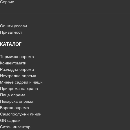
Сервис
Општи услови
Приватност
КАТАЛОГ
Термичка опрема
Конвектомати
Разладна опрема
Неутрална опрема
Миење садови и чаши
Припрема на храна
Пица опрема
Пекарска опрема
Барска опрема
Самопослужни линии
GN садови
Ситен инвентар