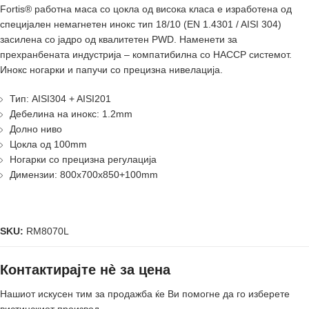
Fortis® работнa масa со цокла од висока класа е изработенa од
специјален немагнетен инокс тип 18/10 (EN 1.4301 / AISI 304)
засиленa со јадро од квалитетен PWD. Наменети за
прехранбената индустрија – компатибилнa со HACCP системот.
Инокс ногарки и папучи со прецизна нивелација.
Тип: AISI304 + AISI201
Дебелина на инокс: 1.2mm
Долно ниво
Цокла од 100mm
Ногарки со прецизна регулација
Димензии: 800x700x850+100mm
SKU:
RM8070L
Контактирајте нè за цена
Нашиот искусен тим за продажба ќе Ви помогне да го изберете