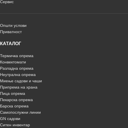
Сервис
Општи услови
Приватност
КАТАЛОГ
Термичка опрема
Конвектомати
Разладна опрема
Неутрална опрема
Миење садови и чаши
Припрема на храна
Пица опрема
Пекарска опрема
Барска опрема
Самопослужни линии
GN садови
Ситен инвентар