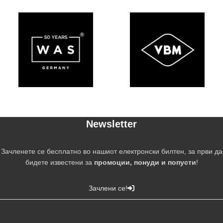
Newsletter
Зачленете се бесплатно во нашиот електронски билтен, за први да
бидете известени за
промоции, понуди и попусти
!
Зачлени се!