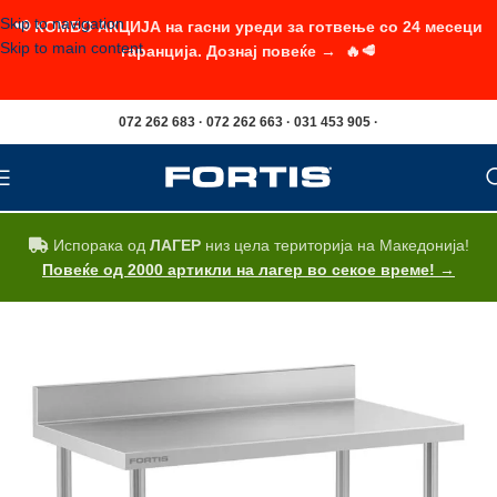
Skip to navigation
📢 КОМБО АКЦИЈА на гасни уреди за готвење со 24 месеци
Skip to main content
гаранција. Дознај повеќе → 🔥🥩
072 262 683 · 072 262 663 · 031 453 905 ·
Испорака од
ЛАГЕР
низ цела територија на Македонија!
Повеќе од 2000 артикли на лагер во секое време! →