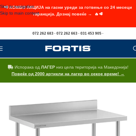
Skip to navigation
📢 КОМБО АКЦИЈА на гасни уреди за готвење со 24 месеци
Skip to main content
гаранција. Дознај повеќе → 🔥🥩
072 262 683 · 072 262 663 · 031 453 905 ·
Испорака од
ЛАГЕР
низ цела територија на Македонија!
Повеќе од 2000 артикли на лагер во секое време! →