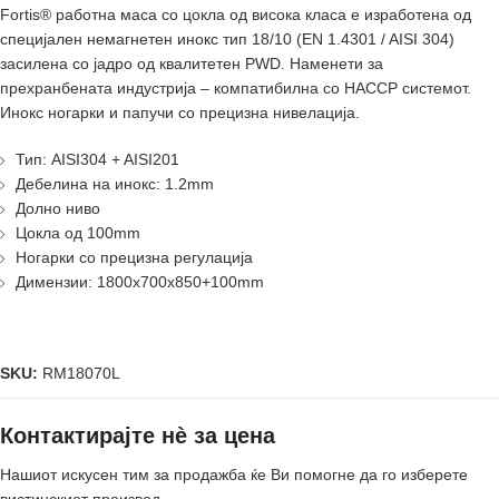
Fortis® работнa масa со цокла од висока класа е изработенa од
специјален немагнетен инокс тип 18/10 (EN 1.4301 / AISI 304)
засиленa со јадро од квалитетен PWD. Наменети за
прехранбената индустрија – компатибилнa со HACCP системот.
Инокс ногарки и папучи со прецизна нивелација.
Тип: AISI304 + AISI201
Дебелина на инокс: 1.2mm
Долно ниво
Цокла од 100mm
Ногарки со прецизна регулација
Димензии: 1800x700x850+100mm
SKU:
RM18070L
Контактирајте нè за цена
Нашиот искусен тим за продажба ќе Ви помогне да го изберете