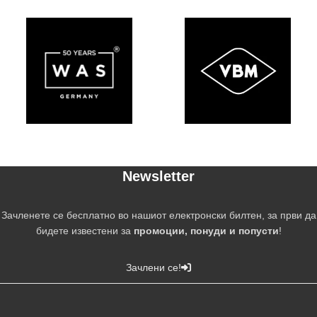
Newsletter
Зачленете се бесплатно во нашиот електронски билтен, за први да
бидете известени за
промоции, понуди и попусти
!
Зачлени се!