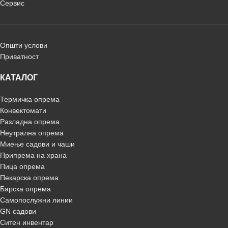
Сервис
Општи услови
Приватност
КАТАЛОГ
Термичка опрема
Конвектомати
Разладна опрема
Неутрална опрема
Миење садови и чаши
Припрема на храна
Пица опрема
Пекарска опрема
Барска опрема
Самопослужни линии
GN садови
Ситен инвентар