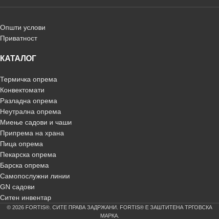
Општи услови
Приватност
КАТАЛОГ
Термичка опрема
Конвектомати
Разладна опрема
Неутрална опрема
Миење садови и чаши
Припрема на храна
Пица опрема
Пекарска опрема
Барска опрема
Самопослужни линии
GN садови
Ситен инвентар
© 2026 FORTIS®. СИТЕ ПРАВА ЗАДРЖАНИ. FORTIS® Е ЗАШТИТЕНА ТРГОВСКА
МАРКА.