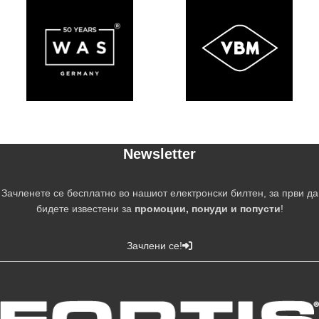
Newsletter
Зачленете се бесплатно во нашиот електронски билтен, за први да
бидете известени за
промоции, понуди и попусти
!
Зачлени се!