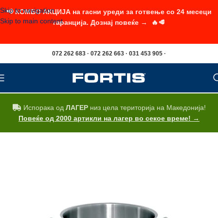
Skip to navigation
📢 КОМБО АКЦИЈА на гасни уреди за готвење со 24 месеци
Skip to main content
гаранција. Дознај повеќе → 🔥🥩
072 262 683 · 072 262 663 · 031 453 905 ·
Испорака од
ЛАГЕР
низ цела територија на Македонија!
Повеќе од 2000 артикли на лагер во секое време! →