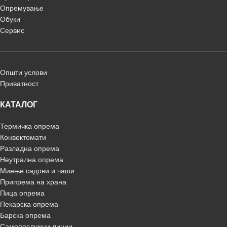
Опремување
Обуки
Сервис
Општи услови
Приватност
КАТАЛОГ
Термичка опрема
Конвектомати
Разладна опрема
Неутрална опрема
Миење садови и чаши
Припрема на храна
Пица опрема
Пекарска опрема
Барска опрема
Самопослужни линии