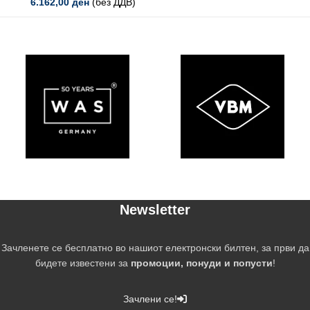
6.162,00
ден
(без ДДВ)
Newsletter
Зачленете се бесплатно во нашиот електронски билтен, за први да
бидете известени за
промоции, понуди и попусти
!
Зачлени се!