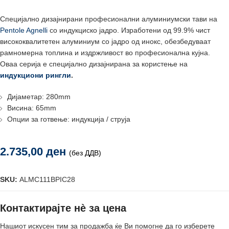
Специјално дизајнирани професионални алуминиумски тави на
Pentole Agnelli
со индукциско јадро. Изработени од 99.9% чист
висококвалитетен алуминиум со јадро од инокс, обезбедуваат
рамномерна топлина и издржливост во професионална кујна.
Оваа серија е специјално дизајнирана за користење на
индукциони рингли
.
Дијаметар: 280mm
Висина: 65mm
Опции за готвење: индукција / струја
2.735,00
ден
(без ДДВ)
SKU:
ALMC111BPIC28
Контактирајте нè за цена
Нашиот искусен тим за продажба ќе Ви помогне да го изберете