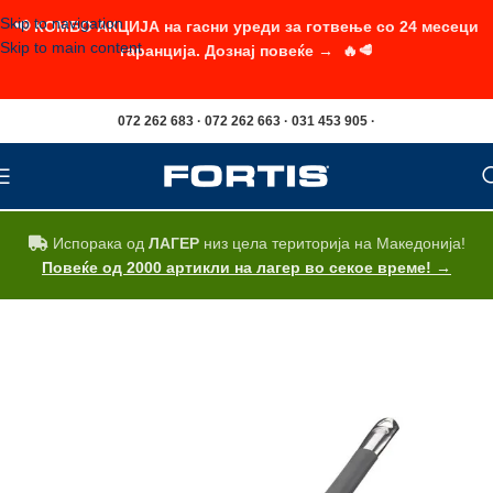
Skip to navigation
📢 КОМБО АКЦИЈА на гасни уреди за готвење со 24 месеци
Skip to main content
гаранција. Дознај повеќе → 🔥🥩
072 262 683 · 072 262 663 · 031 453 905 ·
Испорака од
ЛАГЕР
низ цела територија на Македонија!
Повеќе од 2000 артикли на лагер во секое време! →