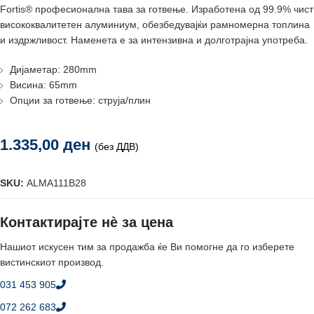
Fortis® професионална тава за готвење. Изработена од 99.9% чист
висококвалитетен алуминиум, обезбедувајќи рамномерна топлина
и издржливост. Наменета е за интензивна и долготрајна употреба.
Дијаметар: 280mm
Висина: 65mm
Опции за готвење: струја/плин
1.335,00
ден
(без ДДВ)
SKU:
ALMA111B28
Контактирајте нè за цена
Нашиот искусен тим за продажба ќе Ви помогне да го изберете
вистинскиот производ.
031 453 905
072 262 683