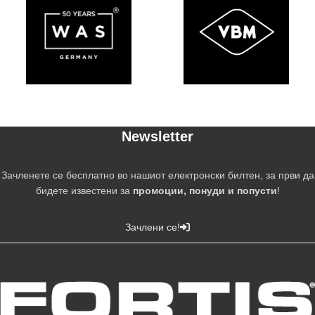
Newsletter
Зачленете се бесплатно во нашиот електронски билтен, за први да
бидете известени за
промоции, понуди и попусти
!
Зачлени се!