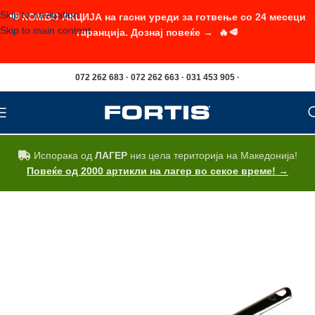
Skip to navigation
📢 КОМБО АКЦИЈА на гасни уреди за готвење со 24 месеци
Skip to main content
гаранција. Дознај повеќе → 🔥🥩
072 262 683 · 072 262 663 · 031 453 905 ·
Испорака од
ЛАГЕР
низ цела територија на Македонија!
Повеќе од 2000 артикли на лагер во секое време! →