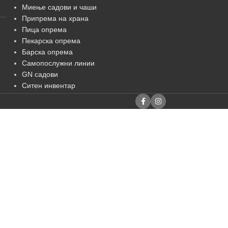
Миење садови и чаши
Припрема на храна
Пица опрема
Пекарска опрема
Барска опрема
Самопослужни линии
GN садови
Ситен инвентар