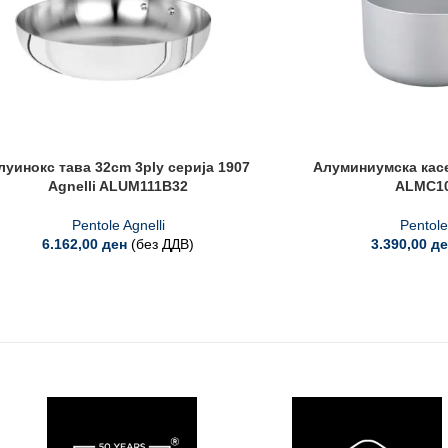
луинокс тава 32cm 3ply серија 1907
Алуминиумска касе
Agnelli ALUM111B32
ALMC10
Pentole Agnelli
Pentole
6.162,00
ден
(без ДДВ)
3.390,00
де