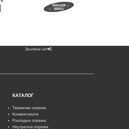
Зачлени се!
КАТАЛОГ
Термичка опрема
Конвектомати
Разладна опрема
Неутрална опрема