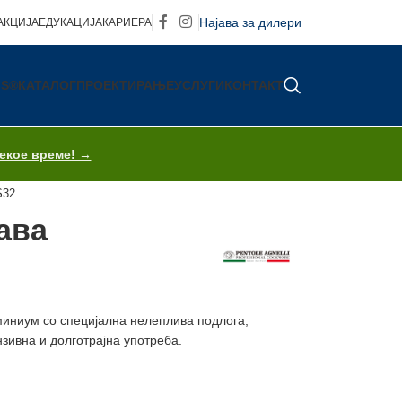
Најава за дилери
АКЦИЈА
ЕДУКАЦИЈА
КАРИЕРА
IS®
КАТАЛОГ
ПРОЕКТИРАЊЕ
УСЛУГИ
КОНТАКТ
секое време! →
S32
ава
миниум со специјална нелеплива подлога,
зивна и долготрајна употреба.