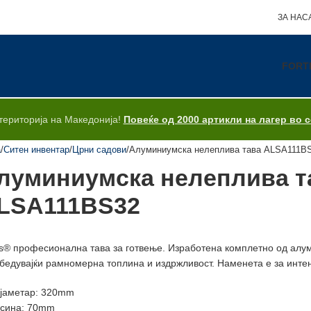
ЗА НАС
FORT
територија на Македонија!
Повеќе од 2000 артикли на лагер во 
а
Ситен инвентар
Црни садови
Алуминиумска нелеплива тава ALSA111B
луминиумска нелеплива т
LSA111BS32
is® професионална тава за готвење. Изработена комплетно од алу
бедувајќи рамномерна топлина и издржливост. Наменета е за интен
јаметар: 320mm
сина: 70mm