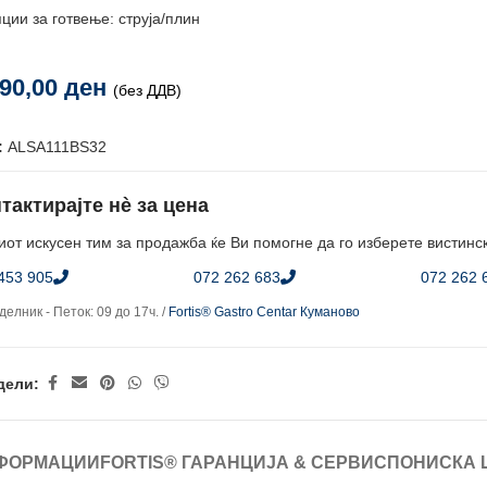
ции за готвење: струја/плин
290,00
ден
(без ДДВ)
:
ALSA111BS32
тактирајте нè за цена
от искусен тим за продажба ќе Ви помогне да го изберете вистинс
453 905
072 262 683
072 262 
елник - Петок: 09 до 17ч. /
Fortis® Gastro Centar Куманово
дели:
ФОРМАЦИИ
FORTIS® ГАРАНЦИЈА & СЕРВИС
ПОНИСКА 