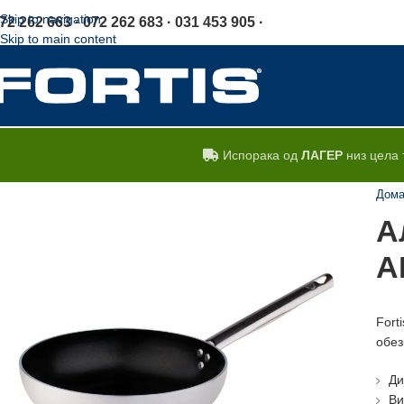
Skip to navigation
72 262 663 · 072 262 683 · 031 453 905 ·
Skip to main content
Испорака од
ЛАГЕР
низ цела 
Дом
А
A
Fort
обез
Ди
Ви