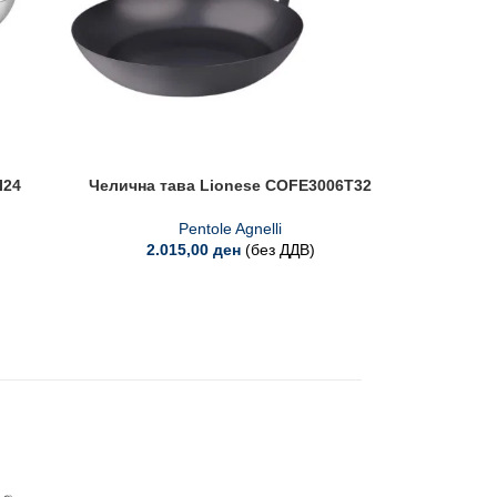
I24
Челична тава Lionese COFE3006T32
Алу
Pentole Agnelli
2.015,00
ден
(без ДДВ)