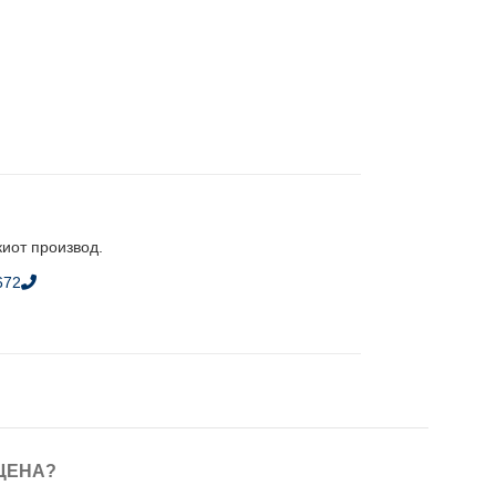
киот производ.
672
ЦЕНА?