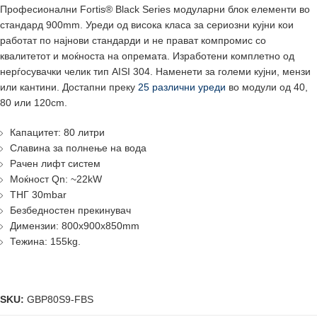
Професионални Fortis® Black Series модуларни блок елементи во
стандард 900mm. Уреди од висока класа за сериозни кујни кои
работат по најнови стандарди и не прават компромис со
квалитетот и моќноста на опремата. Изработени комплетно од
нерѓосувачки челик тип AISI 304. Наменети за големи кујни, мензи
или кантини. Достапни преку
25 различни уреди
во модули од 40,
80 или 120cm.
Капацитет: 80 литри
Славина за полнење на вода
Рачен лифт систем
Моќност Qn: ~22kW
ТНГ 30mbar
Безбедностен прекинувач
Димензии: 800x900x850mm
Тежина: 155kg.
SKU:
GBP80S9-FBS