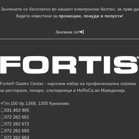
Зачленете се бесплатно во нашиот електронски билтен, за први да
бидете известени за
промоции, понуди и попусти
!
Зачлени се!
Fortis® Gastro Centar - најголем избор на професионална опрема
за ресторани, пекари, слаткарници и HoReCa во Македонија.
Ул.100 бр.126В, 1300 Куманово
031 453 905
072 262 661
072 262 672
072 262 683
072 262 663