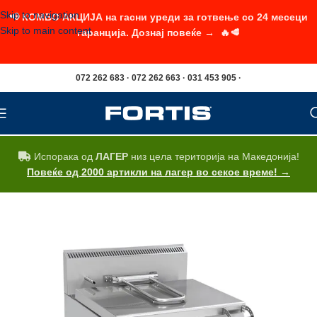
Skip to navigation
📢 КОМБО АКЦИЈА на гасни уреди за готвење со 24 месеци
Skip to main content
гаранција. Дознај повеќе → 🔥🥩
072 262 683 · 072 262 663 · 031 453 905 ·
Испорака од
ЛАГЕР
низ цела територија на Македонија!
Повеќе од 2000 артикли на лагер во секое време! →