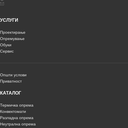
УСЛУГИ
Проектирање
Опремување
Обуки
Сервис
Општи услови
Приватност
КАТАЛОГ
Термичка опрема
Конвектомати
Разладна опрема
Неутрална опрема