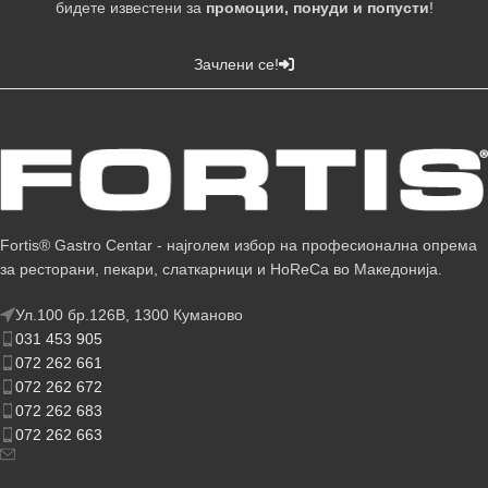
бидете известени за
промоции, понуди и попусти
!
Зачлени се!
Fortis® Gastro Centar - најголем избор на професионална опрема
за ресторани, пекари, слаткарници и HoReCa во Македонија.
Ул.100 бр.126В, 1300 Куманово
031 453 905
072 262 661
072 262 672
072 262 683
072 262 663