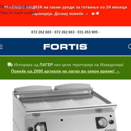
Skip to navigation
📢 КОМБО АКЦИЈА на гасни уреди за готвење со 24 месеци
Skip to main content
гаранција. Дознај повеќе → 🔥🥩
072 262 683 · 072 262 663 · 031 453 905 ·
Испорака од
ЛАГЕР
низ цела територија на Македонија!
Повеќе од 2000 артикли на лагер во секое време! →