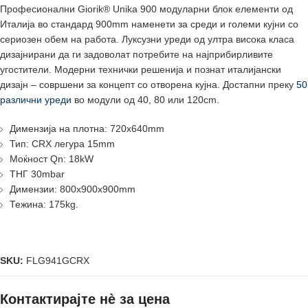
Професионални Giorik® Unika 900 модуларни блок елементи од
Италија во стандард 900mm наменети за среди и големи кујни со
сериозен обем на работа. Луксузни уреди од ултра висока класа
дизајнирани да ги задоволат потребите на најприбирливите
угостители. Модерни технички решенија и познат италијански
дизајн – совршени за концепт со отворена кујна. Достапни преку
50
различни уреди
во модули од 40, 80 или 120cm.
Димензија на плотна: 720x640mm
Тип: CRX легурa 15mm
Моќност Qn: 18kW
ТНГ 30mbar
Димензии: 800x900x900mm
Тежина: 175kg.
SKU:
FLG941GCRX
Контактирајте нè за цена