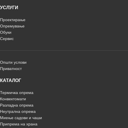
УСЛУГИ
Проектирање
Опремување
Обуки
Сервис
Општи услови
Приватност
КАТАЛОГ
Термичка опрема
Конвектомати
Разладна опрема
Неутрална опрема
Миење садови и чаши
Припрема на храна