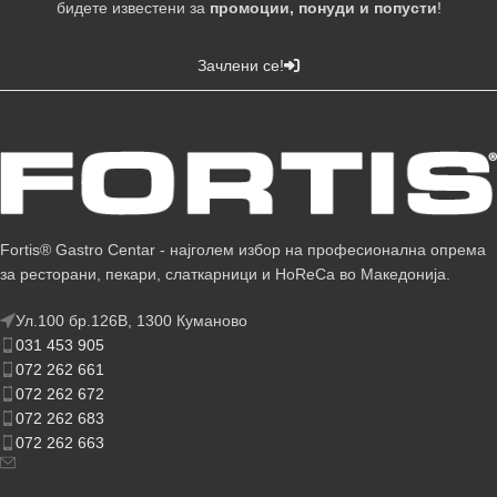
бидете известени за
промоции, понуди и попусти
!
Зачлени се!
Fortis® Gastro Centar - најголем избор на професионална опрема
за ресторани, пекари, слаткарници и HoReCa во Македонија.
Ул.100 бр.126В, 1300 Куманово
031 453 905
072 262 661
072 262 672
072 262 683
072 262 663