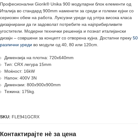
Професионални Giorik® Unika 900 модуларни блок елементи од
Италија во стандард 900mm наменети за среди и големи кујни со
сериозен обем на работа. Луксузни уреди од ултра висока класа
дизајнирани да ги задоволат потребите на најприбирливите
угостители. Модерни технички решенија и познат италијански
дизајн – совршени за концепт со отворена кујна. Достапни преку
50
различни уреди
во модули од 40, 80 или 120cm.
Димензија на плотна: 720x640mm
Тип: CRX легурa 15mm
Моќност: 16kW
Напон: 400V 3N
Димензии: 800x900x900mm
Тежина: 175kg.
SKU:
FLE941GCRX
Контактирајте нè за цена