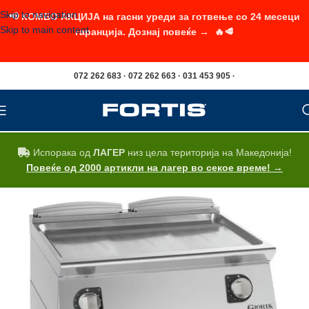
Skip to navigation
📢 КОМБО АКЦИЈА на гасни уреди за готвење со 24 месеци
Skip to main content
гаранција. Дознај повеќе → 🔥🥩
072 262 683 · 072 262 663 · 031 453 905 ·
Испорака од
ЛАГЕР
низ цела територија на Македонија!
Повеќе од 2000 артикли на лагер во секое време! →