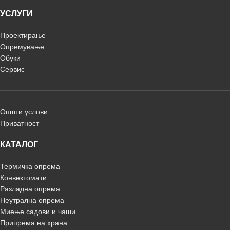
УСЛУГИ
Проектирање
Опремување
Обуки
Сервис
Општи услови
Приватност
КАТАЛОГ
Термичка опрема
Конвектомати
Разладна опрема
Неутрална опрема
Миење садови и чаши
Припрема на храна