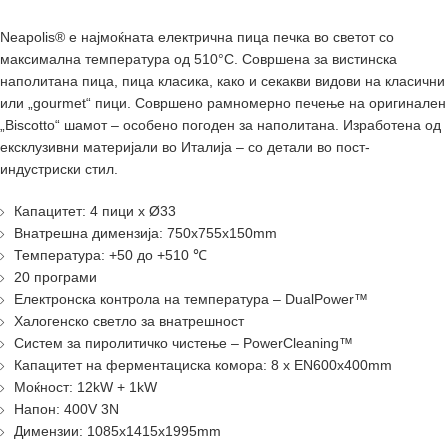
Neapolis® e најмоќната електрична пица печка во светот со
максимална температура од 510°C. Совршена за вистинска
наполитана пица, пица класика, како и секакви видови на класични
или „gourmet“ пици. Совршено рамномерно печење на оригинален
„Biscotto“ шамот – особено погоден за наполитана. Изработена од
ексклузивни материјали во Италија – со детали во пост-
индустриски стил.
Капацитет: 4 пици x Ø33
Внатрешна димензија: 750x755x150mm
Температура: +50 до +510 ℃
20 програми
Електронска контрола на температура – DualPower™
Халогенско светло за внатрешност
Систем за пиролитичко чистење – PowerCleaning™
Капацитет на ферментациска комора: 8 х EN600x400mm
Моќност: 12kW + 1kW
Напон: 400V 3N
Димензии: 1085x1415x1995mm