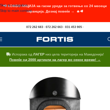
Skip to navigation
📢 КОМБО АКЦИЈА на гасни уреди за готвење со 24 месеци
Skip to main content
гаранција. Дознај повеќе → 🔥🥩
072 262 683 · 072 262 663 · 031 453 905 ·
Испорака од
ЛАГЕР
низ цела територија на Македонија!
Повеќе од 2000 артикли на лагер во секое време! →