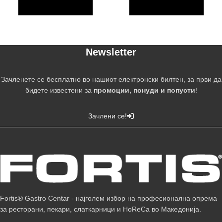
Newsletter
Зачленете се бесплатно во нашиот електронски билтен, за први да
бидете известени за
промоции, понуди и попусти
!
Зачлени се!
Fortis® Gastro Centar - најголем избор на професионална опрема
за ресторани, пекари, слаткарници и HoReCa во Македонија.