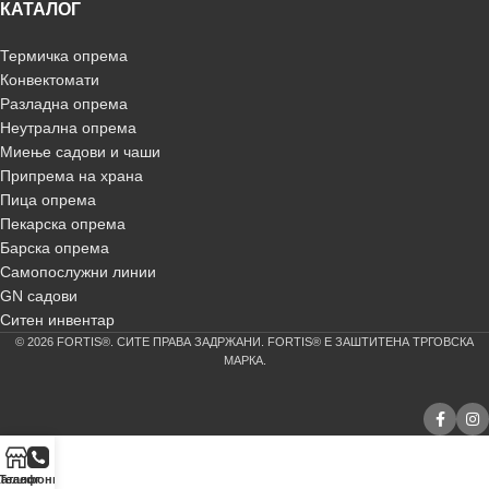
КАТАЛОГ
Термичка опрема
Конвектомати
Разладна опрема
Неутрална опрема
Миење садови и чаши
Припрема на храна
Пица опрема
Пекарска опрема
Барска опрема
Самопослужни линии
GN садови
Ситен инвентар
© 2026 FORTIS®. СИТЕ ПРАВА ЗАДРЖАНИ. FORTIS® Е ЗАШТИТЕНА ТРГОВСКА
МАРКА.
аталог
Телефонирај