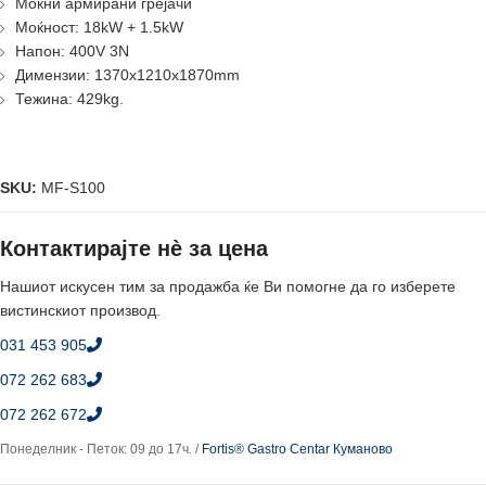
Моќни армирани грејачи
Моќност: 18kW + 1.5kW
Напон: 400V 3N
Димензии: 1370x1210x1870mm
Тежина: 429kg.
SKU:
MF-S100
Контактирајте нè за цена
Нашиот искусен тим за продажба ќе Ви помогне да го изберете
вистинскиот производ.
031 453 905
072 262 683
072 262 672
Понеделник - Петок: 09 до 17ч. /
Fortis® Gastro Centar Куманово