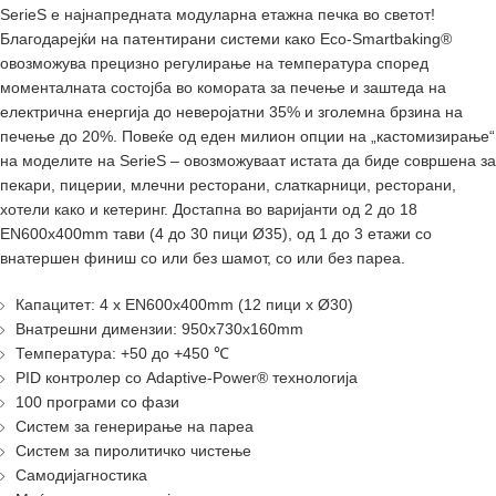
SerieS е најнапредната модуларна етажна печка во светот!
Благодарејќи на патентирани системи како Eco-Smartbaking®
овозможува прецизно регулирање на температура според
моменталната состојба во комората за печење и заштеда на
електрична енергија до неверојатни 35% и зголемна брзина на
печење до 20%. Повеќе од еден милион опции на „кастомизирање“
на моделите на SerieS – овозможуваат истата да биде совршена за
пекари, пицерии, млечни ресторани, слаткарници, ресторани,
хотели како и кетеринг. Достапна во варијанти од 2 до 18
EN600x400mm тави (4 до 30 пици Ø35), од 1 до 3 етажи со
внатершен финиш со или без шамот, со или без пареа.
Капацитет: 4 x EN600x400mm (12 пици x Ø30)
Внатрешни димензии: 950x730x160mm
Температура: +50 до +450 ℃
PID контролер со Adaptive-Power® технологија
100 програми со фази
Систем за генерирање на пареа
Систем за пиролитичко чистење
Самодијагностика