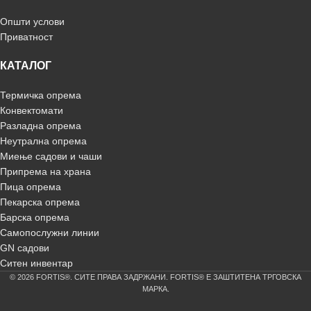
Општи услови
Приватност
КАТАЛОГ
Термичка опрема
Конвектомати
Разладна опрема
Неутрална опрема
Миење садови и чаши
Припрема на храна
Пица опрема
Пекарска опрема
Барска опрема
Самопослужни линии
GN садови
Ситен инвентар
© 2026 FORTIS®. СИТЕ ПРАВА ЗАДРЖАНИ. FORTIS® Е ЗАШТИТЕНА ТРГОВСКА
МАРКА.