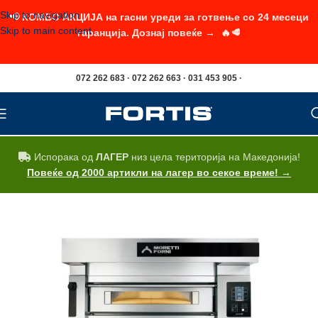
Skip to navigation
📢 КОМБО АКЦИЈА на гасни уреди за готвење со 24 месеци
Skip to main content
гаранција. Дознај повеќе → 🔥🥩
072 262 683 · 072 262 663 · 031 453 905 ·
Испорака од
ЛАГЕР
низ цела територија на Македонија!
Повеќе од 2000 артикли на лагер во секое време! →