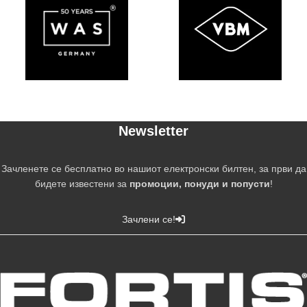
Newsletter
Зачленете се бесплатно во нашиот електронски билтен, за први да
бидете известени за
промоции, понуди и попусти
!
Зачлени се!