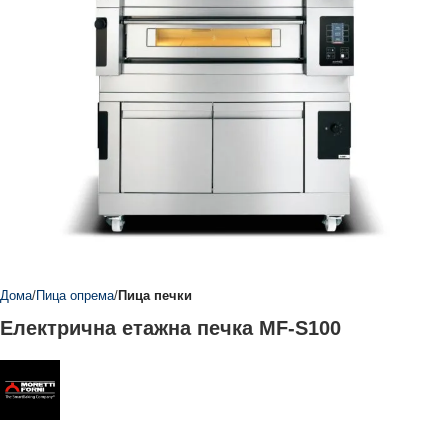
Дома
Пица опрема
Пица печки
Електрична етажна печка MF-S100