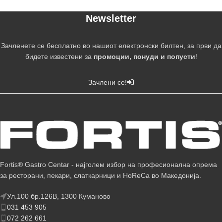
Newsletter
Зачленете се бесплатно во нашиот електронски билтен, за први да
бидете известени за
промоции, понуди и попусти
!
Зачлени се!
Fortis® Gastro Centar - најголем избор на професионална опрема
за ресторани, пекари, слаткарници и HoReCa во Македонија.
Ул.100 бр.126В, 1300 Куманово
031 453 905
072 262 661