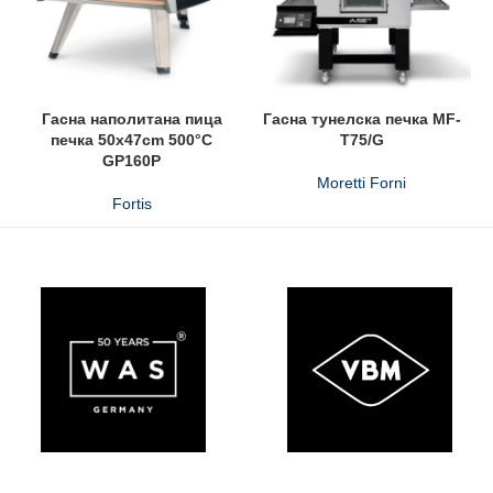
Гасна наполитана пица
Гасна тунелска печка MF-
печка 50x47cm 500°C
T75/G
GP160P
Moretti Forni
Fortis