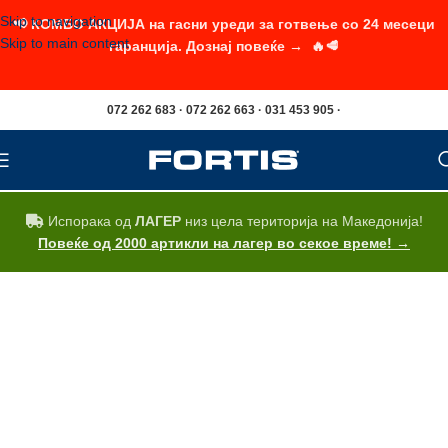
Skip to navigation
📢 КОМБО АКЦИЈА на гасни уреди за готвење со 24 месеци
Skip to main content
гаранција. Дознај повеќе → 🔥🥩
072 262 683 · 072 262 663 · 031 453 905 ·
Испорака од
ЛАГЕР
низ цела територија на Македонија!
Повеќе од 2000 артикли на лагер во секое време! →