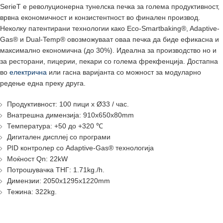
SerieT е револуционерна тунелска печка за голема продуктивност,
врвна економичност и конзистентност во финален производ.
Неколку патентирани технологии како Eco-Smartbaking®, Adaptive-
Gas® и Dual-Temp® овозможуваат оваа печка да биде ефикасна и
максимално економична (до 30%). Идеална за производство но и
за ресторани, пицерии, пекари со голема фрекфенција. Достапна
во
електрична
или гасна варијанта со можност за модуларно
редење една преку друга.
Продуктивност: 100 пици x Ø33 / час.
Внатрешна димензија: 910x650x80mm
Температура: +50 до +320 ℃
Дигитален дисплеј со програми
PID контролер со Adaptive-Gas® технологија
Моќност Qn: 22kW
Потрошувачка ТНГ: 1.71kg./h.
Димензии: 2050x1295x1220mm
Тежина: 322kg.