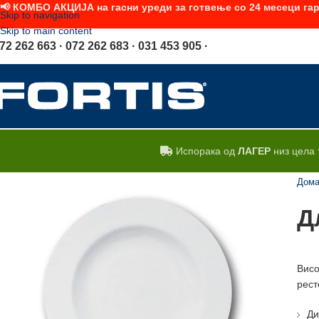
📢 КОМБО АКЦИЈА на гасни уреди за готвење со 24 месеци гар
Skip to navigation
Skip to main content
72 262 663 · 072 262 683 · 031 453 905 ·
Испорака од
ЛАГЕР
низ цела 
Дом
Д
Висо
рест
Ди