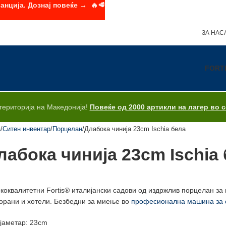
анција. Дознај повеќе → 🔥🥩
ЗА НАС
FORT
територија на Македонија!
Повеќе од 2000 артикли на лагер во 
а
Ситен инвентар
Порцелан
Длабока чинија 23cm Ischia бела
лабока чинија 23cm Ischia
коквалитетни Fortis® италијански садови од издржлив порцелан з
орани и хотели. Безбедни за миење во
професионална машина за 
јаметар: 23cm