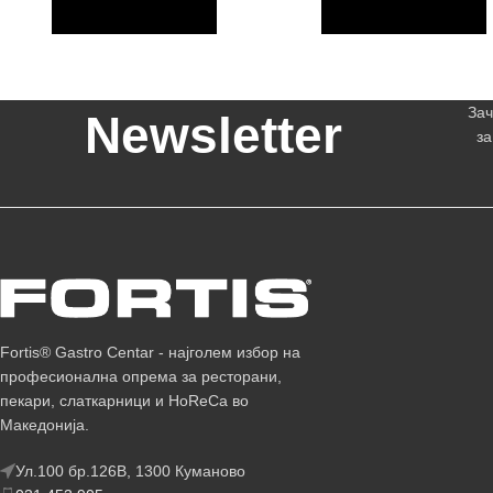
Зач
Newsletter
за
Fortis® Gastro Centar - најголем избор на
професионална опрема за ресторани,
пекари, слаткарници и HoReCa во
Македонија.
Ул.100 бр.126В, 1300 Куманово