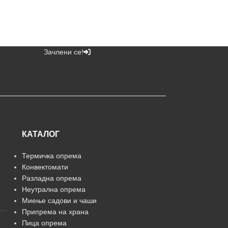
Зачлени се!
КАТАЛОГ
Термичка опрема
Конвектомати
Разладна опрема
Неутрална опрема
Миење садови и чаши
Припрема на храна
Пица опрема