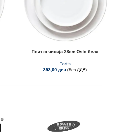
Плитка чинија 28cm Oslo бела
Пли
Fortis
393,00
ден
(без ДДВ)