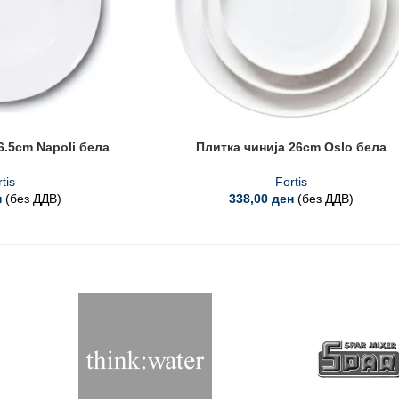
6.5cm Napoli бела
Плитка чинија 26cm Oslo бела
tis
Fortis
н
(без ДДВ)
338,00
ден
(без ДДВ)