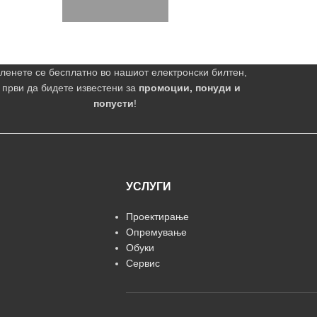
ленете се бесплатно во нашиот електронски билтен,
 први да бидете известени за
промоции, понуди и
попусти
!
УСЛУГИ
Проектирање
Опремување
Обуки
Сервис