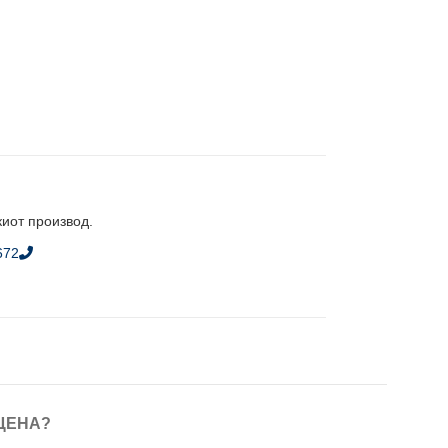
киот производ.
672
ЦЕНА?