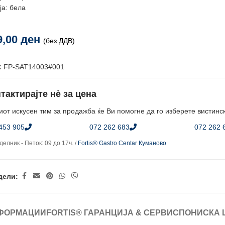
ја: бела
9,00
ден
(без ДДВ)
:
FP-SAT14003#001
тактирајте нè за цена
от искусен тим за продажба ќе Ви помогне да го изберете вистинс
453 905
072 262 683
072 262 
елник - Петок: 09 до 17ч. /
Fortis® Gastro Centar Куманово
дели:
ФОРМАЦИИ
FORTIS® ГАРАНЦИЈА & СЕРВИС
ПОНИСКА 