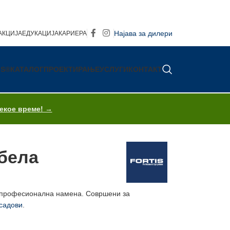
Најава за дилери
АКЦИЈА
ЕДУКАЦИЈА
КАРИЕРА
IS®
КАТАЛОГ
ПРОЕКТИРАЊЕ
УСЛУГИ
КОНТАКТ
секое време! →
 бела
а професионална намена. Совршени за
садови
.