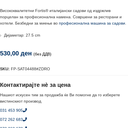
Висококвалитетни Fortis® италијански садови од издржлив
порцелан за професионална намена. Совршени за ресторани и
хотели. Безбедни за миење во
професионална машина за садови
.
Дијаметар: 27.5 cm
530,00
ден
(без ДДВ)
SKU:
FP-SAT04488#ZDRO
Контактирајте нè за цена
Нашиот искусен тим за продажба ќе Ви помогне да го изберете
вистинскиот производ.
031 453 905
072 262 683