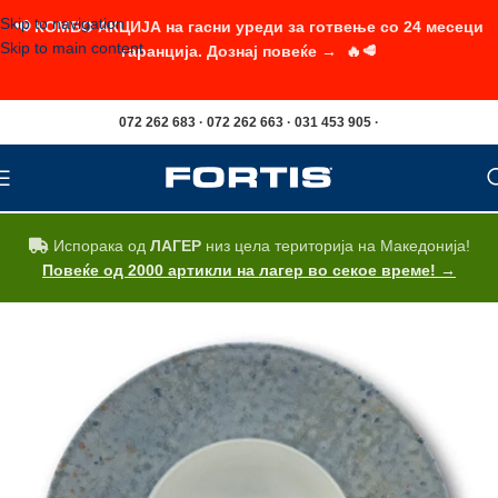
Skip to navigation
📢 КОМБО АКЦИЈА на гасни уреди за готвење со 24 месеци
Skip to main content
гаранција. Дознај повеќе → 🔥🥩
072 262 683 · 072 262 663 · 031 453 905 ·
Испорака од
ЛАГЕР
низ цела територија на Македонија!
Повеќе од 2000 артикли на лагер во секое време! →