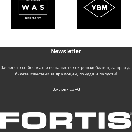
Newsletter
Зачленете се бесплатно во нашиот електронски билтен, за први да
бидете известени за
промоции, понуди и попусти
!
Зачлени се!