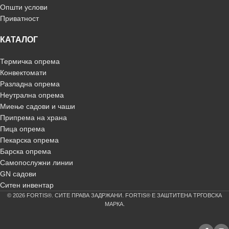
Општи услови
Приватност
КАТАЛОГ
Термичка опрема
Конвектомати
Разладна опрема
Неутрална опрема
Миење садови и чаши
Припрема на храна
Пица опрема
Пекарска опрема
Барска опрема
Самопослужни линии
GN садови
Ситен инвентар
© 2026 FORTIS®. СИТЕ ПРАВА ЗАДРЖАНИ. FORTIS® Е ЗАШТИТЕНА ТРГОВСКА
МАРКА.