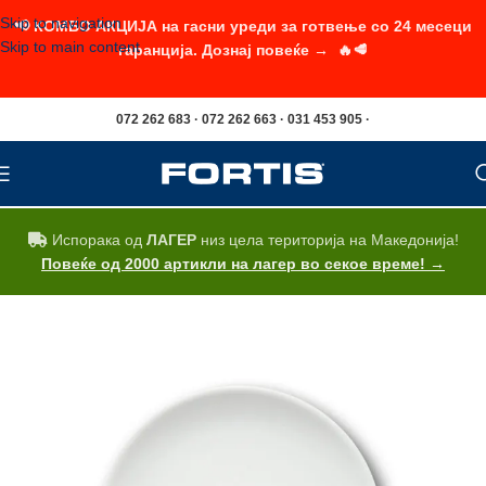
Skip to navigation
📢 КОМБО АКЦИЈА на гасни уреди за готвење со 24 месеци
Skip to main content
гаранција. Дознај повеќе → 🔥🥩
072 262 683 · 072 262 663 · 031 453 905 ·
Испорака од
ЛАГЕР
низ цела територија на Македонија!
Повеќе од 2000 артикли на лагер во секое време! →