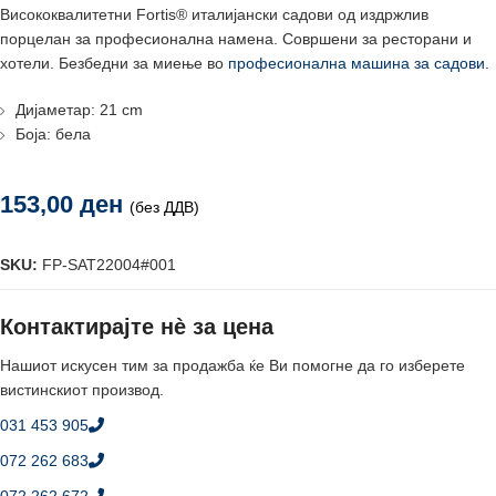
Висококвалитетни Fortis® италијански садови од издржлив
порцелан за професионална намена. Совршени за ресторани и
хотели. Безбедни за миење во
професионална машина за садови
.
Дијаметар: 21 cm
Боја: бела
153,00
ден
(без ДДВ)
SKU:
FP-SAT22004#001
Контактирајте нè за цена
Нашиот искусен тим за продажба ќе Ви помогне да го изберете
вистинскиот производ.
031 453 905
072 262 683