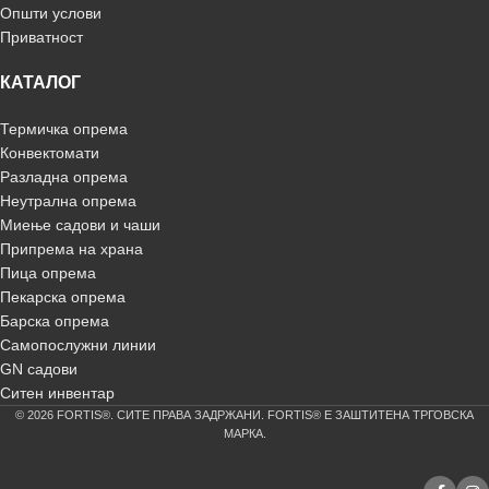
Општи услови
Приватност
КАТАЛОГ
Термичка опрема
Конвектомати
Разладна опрема
Неутрална опрема
Миење садови и чаши
Припрема на храна
Пица опрема
Пекарска опрема
Барска опрема
Самопослужни линии
GN садови
Ситен инвентар
© 2026 FORTIS®. СИТЕ ПРАВА ЗАДРЖАНИ. FORTIS® Е ЗАШТИТЕНА ТРГОВСКА
МАРКА.