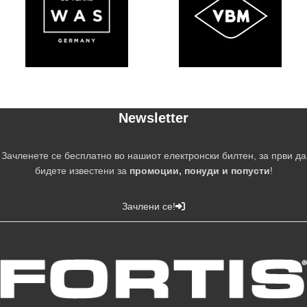
Newsletter
Зачленете се бесплатно во нашиот електронски билтен, за први да
бидете известени за
промоции, понуди и попусти
!
Зачлени се!