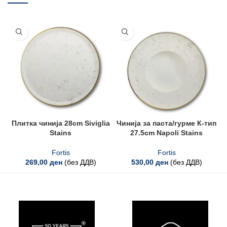
Плитка чинија 28cm Siviglia
Чинија за паста/гурме К-тип
Ч
Stains
27.5cm Napoli Stains
Fortis
Fortis
269,00
ден
(без ДДВ)
530,00
ден
(без ДДВ)