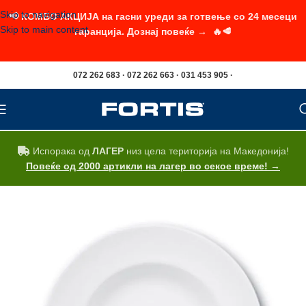
Skip to navigation
📢 КОМБО АКЦИЈА на гасни уреди за готвење со 24 месеци
Skip to main content
гаранција. Дознај повеќе → 🔥🥩
072 262 683 · 072 262 663 · 031 453 905 ·
Испорака од
ЛАГЕР
низ цела територија на Македонија!
Повеќе од 2000 артикли на лагер во секое време! →