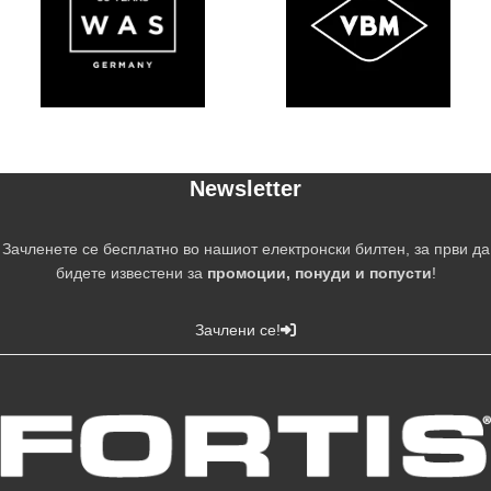
Newsletter
Зачленете се бесплатно во нашиот електронски билтен, за први да
бидете известени за
промоции, понуди и попусти
!
Зачлени се!