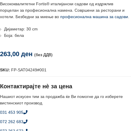
Висококвалитетни Fortis® италијански садови од издржлив
порцелан за професионална намена. Совршени за ресторани и
хотели. Безбедни за миење во
професионална машина за садови
.
Дијаметар: 30 cm
Боја: бела
263,00
ден
(без ДДВ)
SKU:
FP-SAT04249#001
Контактирајте нè за цена
Нашиот искусен тим за продажба ќе Ви помогне да го изберете
вистинскиот производ.
031 453 905
072 262 683