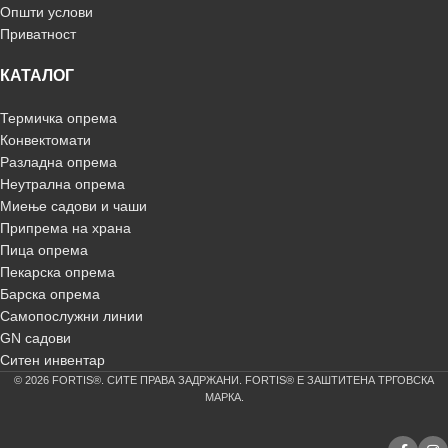
Општи услови
Приватност
КАТАЛОГ
Термичка опрема
Конвектомати
Разладна опрема
Неутрална опрема
Миење садови и чаши
Припрема на храна
Пица опрема
Пекарска опрема
Барска опрема
Самопослужни линии
GN садови
Ситен инвентар
© 2026 FORTIS®. СИТЕ ПРАВА ЗАДРЖАНИ. FORTIS® Е ЗАШТИТЕНА ТРГОВСКА
МАРКА.