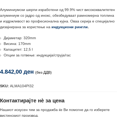
Алуминиумски шерпи изработени од 99.9% чист висококвалитетен
алуминиум со јадро од инокс, обезбедуваат рамномерна топлина
и издржливост во професионална кујна. Оваа серија е специјално
дизајнирана за користење на
индукциони рингли
.
Дијаметар: 320mm
Висина: 170mm
Капацитет: 12,5 l
Опции за готвење: индукција/струја/гас
4.842,00
ден
(без ДДВ)
SKU:
ALMA104PI32
Контактирајте нè за цена
Нашиот искусен тим за продажба ќе Ви помогне да го изберете
вистинскиот производ.