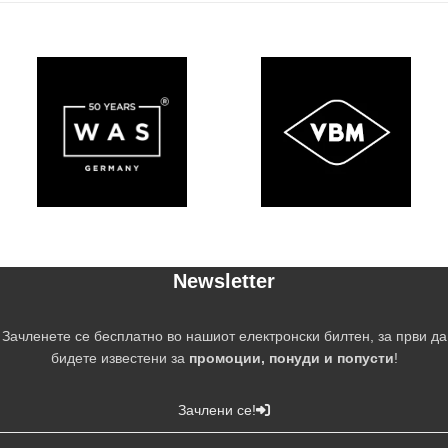
Newsletter
Зачленете се бесплатно во нашиот електронски билтен, за први да
бидете известени за
промоции, понуди и попусти
!
Зачлени се!