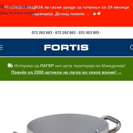
Skip to navigation
📢 КОМБО АКЦИЈА на гасни уреди за готвење со 24 месеци
Skip to main content
гаранција. Дознај повеќе → 🔥🥩
072 262 683 · 072 262 663 · 031 453 905 ·
Испорака од
ЛАГЕР
низ цела територија на Македонија!
Повеќе од 2000 артикли на лагер во секое време! →