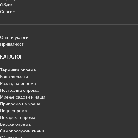
Обуки
Сервис
Општи услови
Приватност
КАТАЛОГ
Термичка опрема
Конвектомати
Разладна опрема
Неутрална опрема
Миење садови и чаши
Припрема на храна
Пица опрема
Пекарска опрема
Барска опрема
Самопослужни линии
GN садови